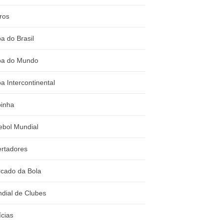
ros
a do Brasil
a do Mundo
a Intercontinental
inha
ebol Mundial
ertadores
cado da Bola
dial de Clubes
ícias