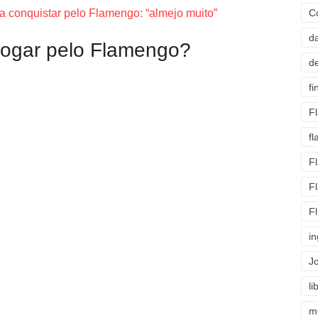
ja conquistar pelo Flamengo: “almejo muito”
C
d
jogar pelo Flamengo?
d
fi
F
f
F
F
F
i
J
li
m