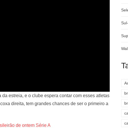
Sel
Sul
Sup
Wal
T
A
br
a da estreia, e o clube espera contar com esses atletas
br
 coxa direita, tem grandes chances de ser o primeiro a
c
c
sileirão de ontem Série A