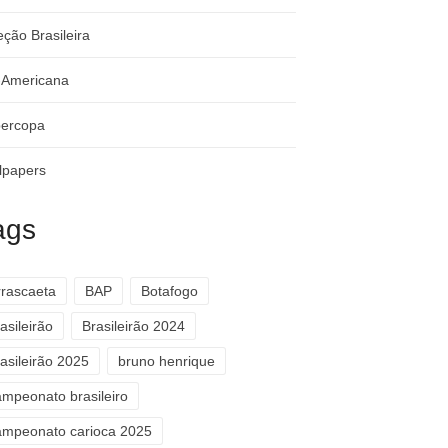
eção Brasileira
-Americana
ercopa
lpapers
ags
rrascaeta
BAP
Botafogo
asileirão
Brasileirão 2024
asileirão 2025
bruno henrique
ampeonato brasileiro
ampeonato carioca 2025