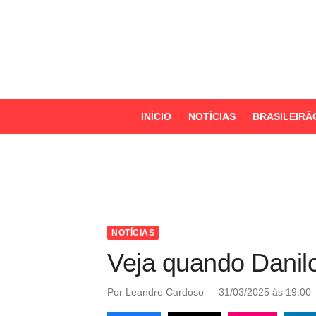
S
k
i
p
t
o
INÍCIO
NOTÍCIAS
BRASILEIRÃ
c
o
n
t
e
n
NOTÍCIAS
t
Veja quando Danilo
P
Por
Leandro Cardoso
31/03/2025 às 19:00
o