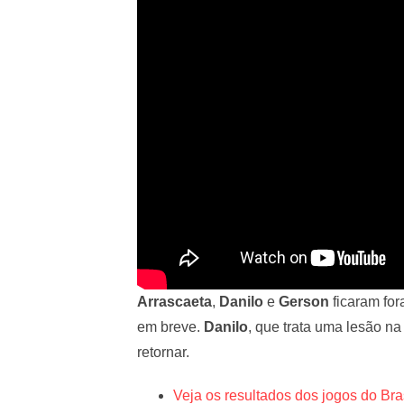
Arrascaeta
,
Danilo
e
Gerson
ficaram for
em breve.
Danilo
, que trata uma lesão na
retornar.
Veja os resultados dos jogos do Bra