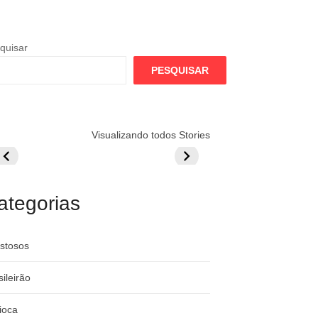
quisar
PESQUISAR
lamengo
Globo quer
Lesão tira
Visualizando todos Stories
repara cartada
rivalizar com
Wesley da Co
ilionária por
CazéTV em
do Mundo
raque
Flamengo x
rgentino
River
ategorias
stosos
sileirão
ioca