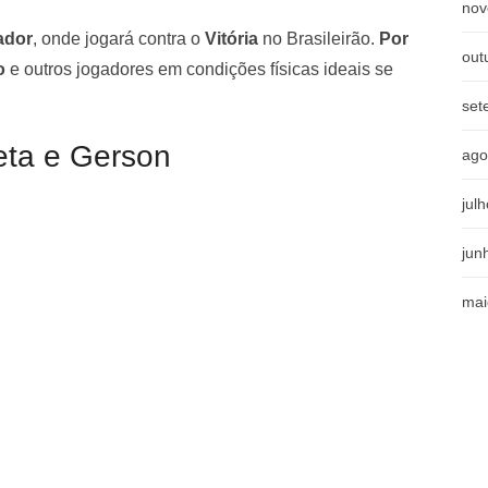
nov
ador
, onde jogará contra o
Vitória
no Brasileirão.
Por
out
o
e outros jogadores em condições físicas ideais se
set
eta e Gerson
ago
jul
jun
mai