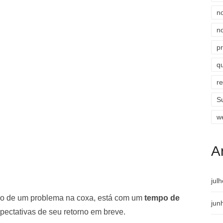
n
n
p
qu
r
S
w
A
jul
do de um problema na coxa, está com um
tempo de
jun
pectativas de seu retorno em breve.