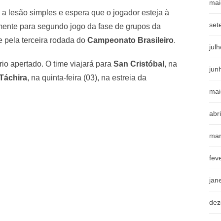
mai
 lesão simples e espera que o jogador esteja à
set
ente para segundo jogo da fase de grupos da
 pela terceira rodada do
Campeonato Brasileiro
.
jul
io apertado. O time viajará para
San Cristóbal
, na
jun
Táchira
, na quinta-feira (03), na estreia da
mai
abr
mar
fev
jan
dez