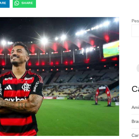
ARE
SHARE
Pes
F
p
m
c
a
C
Ami
Bra
Car