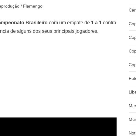
eprodução / Flamengo
Car
mpeonato Brasileiro
com um empate de
1 a 1
contra
Cop
ência de alguns dos seus principais jogadores.
Cop
Cop
Cop
Fut
Lib
Mer
Mun
Not