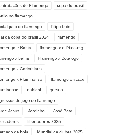
ontratações do Flamengo
copa do brasil
anilo no flamengo
esfalques do flamengo
Filipe Luís
nal da copa do brasil 2024
flamengo
lamengo e Bahia
flamengo x atlético-mg
lamengo x bahia
Flamengo x Botafogo
lamengo x Corinthians
lamengo x Fluminense
flamengo x vasco
luminense
gabigol
gerson
ngressos do jogo do flamengo
orge Jesus
Jorginho
José Boto
bertadores
libertadores 2025
ercado da bola
Mundial de clubes 2025