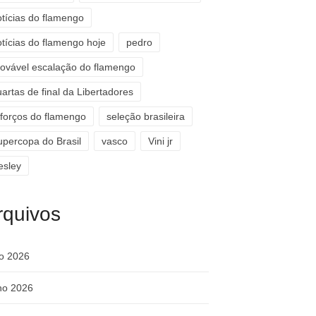
otícias do flamengo
otícias do flamengo hoje
pedro
rovável escalação do flamengo
artas de final da Libertadores
eforços do flamengo
seleção brasileira
upercopa do Brasil
vasco
Vini jr
esley
rquivos
ho 2026
ho 2026