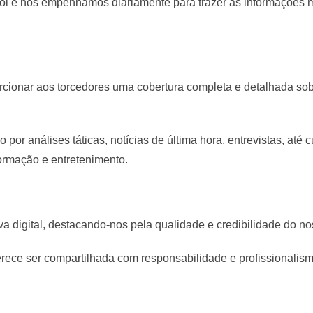
 e nos empenhamos diariamente para trazer as informações ma
rcionar aos torcedores uma cobertura completa e detalhada sob
or análises táticas, notícias de última hora, entrevistas, até c
formação e entretenimento.
va digital, destacando-nos pela qualidade e credibilidade do n
rece ser compartilhada com responsabilidade e profissionalism