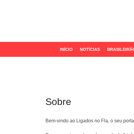
S
k
i
p
t
o
INÍCIO
NOTÍCIAS
BRASILEIRÃ
c
o
n
t
e
n
Sobre
t
Bem-vindo ao Ligados no Fla, o seu porta