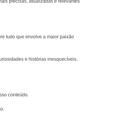
is precisas, atualizadas e relevantes
re tudo que envolve a maior paixão
uriosidades e histórias inesquecíveis.
osso conteúdo.
o.