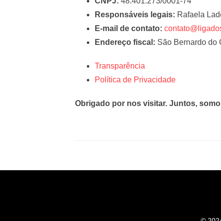
CNPJ:
48.401.273/0001-74
Responsáveis legais:
Rafaela Lade
E-mail de contato:
contato@ligados
Endereço fiscal:
São Bernardo do
Transparência
Política de Privacidade
Obrigado por nos visitar. Juntos, som
© 2024