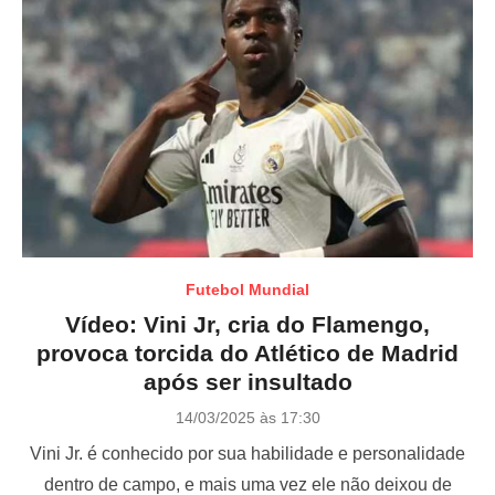
Futebol Mundial
Vídeo: Vini Jr, cria do Flamengo,
provoca torcida do Atlético de Madrid
após ser insultado
P
14/03/2025 às 17:30
o
Vini Jr. é conhecido por sua habilidade e personalidade
s
t
dentro de campo, e mais uma vez ele não deixou de