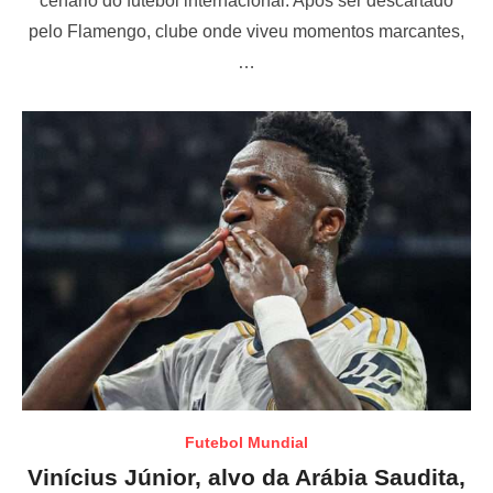
cenário do futebol internacional. Após ser descartado
e
pelo Flamengo, clube onde viveu momentos marcantes,
d
o
…
n
Futebol Mundial
Vinícius Júnior, alvo da Arábia Saudita,