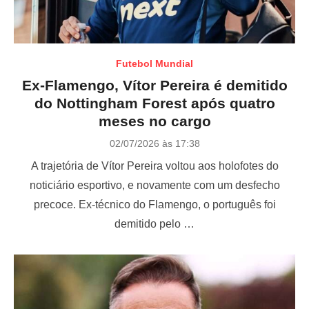
Futebol Mundial
Ex-Flamengo, Vítor Pereira é demitido
do Nottingham Forest após quatro
meses no cargo
P
02/07/2026 às 17:38
o
A trajetória de Vítor Pereira voltou aos holofotes do
s
t
noticiário esportivo, e novamente com um desfecho
e
precoce. Ex-técnico do Flamengo, o português foi
d
o
demitido pelo …
n