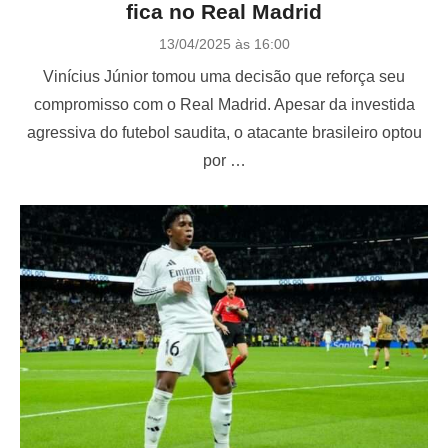
fica no Real Madrid
P
13/04/2025 às 16:00
o
Vinícius Júnior tomou uma decisão que reforça seu
s
t
compromisso com o Real Madrid. Apesar da investida
e
agressiva do futebol saudita, o atacante brasileiro optou
d
o
por …
n