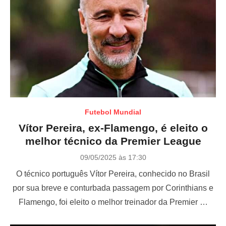
Futebol Mundial
Vítor Pereira, ex-Flamengo, é eleito o
melhor técnico da Premier League
P
09/05/2025 às 17:30
o
O técnico português Vítor Pereira, conhecido no Brasil
s
t
por sua breve e conturbada passagem por Corinthians e
e
Flamengo, foi eleito o melhor treinador da Premier …
d
o
n