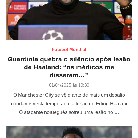
Futebol Mundial
Guardiola quebra o silêncio após lesão
de Haaland: “os médicos me
disseram…”
P
01/04/2025 às 19:30
o
O Manchester City se vê diante de mais um desafio
s
t
importante nesta temporada: a lesão de Erling Haaland.
e
O atacante norueguês sofreu uma lesão no …
d
o
n