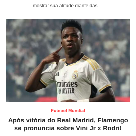
e
mostrar sua atitude diante das …
d
o
n
Futebol Mundial
Após vitória do Real Madrid, Flamengo
se pronuncia sobre Vini Jr x Rodri!