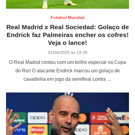
Futebol Mundial
Real Madrid x Real Sociedad: Golaço de
Endrick faz Palmeiras encher os cofres!
Veja o lance!
P
01/04/2025 às 19:39
o
O Real Madrid contou com um brilho especial na Copa
s
t
do Rei! O atacante Endrick marcou um golaço de
e
cavadinha em jogo da semifinal contra …
d
o
n