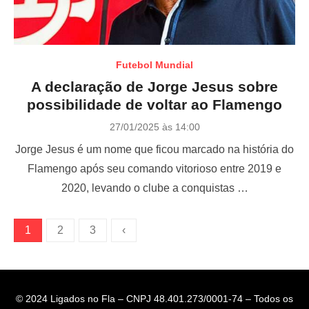
Futebol Mundial
A declaração de Jorge Jesus sobre
possibilidade de voltar ao Flamengo
P
27/01/2025 às 14:00
o
Jorge Jesus é um nome que ficou marcado na história do
s
t
Flamengo após seu comando vitorioso entre 2019 e
e
2020, levando o clube a conquistas …
d
o
n
P
1
2
3
‹
a
g
i
© 2024 Ligados no Fla – CNPJ 48.401.273/0001-74 – Todos os