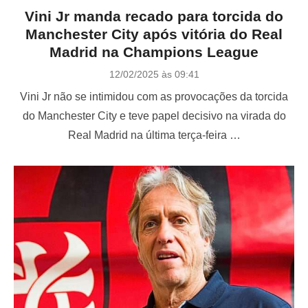
Vini Jr manda recado para torcida do
Manchester City após vitória do Real
Madrid na Champions League
P
12/02/2025 às 09:41
o
Vini Jr não se intimidou com as provocações da torcida
s
t
do Manchester City e teve papel decisivo na virada do
e
Real Madrid na última terça-feira …
d
o
n