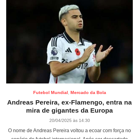
Futebol Mundial
,
Mercado da Bola
Andreas Pereira, ex-Flamengo, entra na
mira de gigantes da Europa
P
20/04/2025 às 14:30
o
O nome de Andreas Pereira voltou a ecoar com força no
s
t