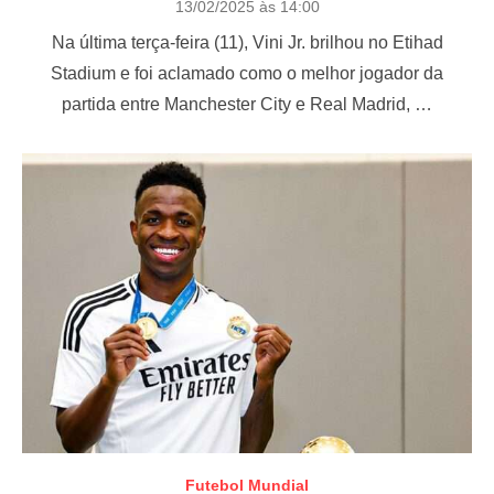
P
13/02/2025 às 14:00
o
Na última terça-feira (11), Vini Jr. brilhou no Etihad
s
t
Stadium e foi aclamado como o melhor jogador da
e
partida entre Manchester City e Real Madrid, …
d
o
n
Futebol Mundial