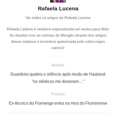
Rafaela Lucena
Ver todos os artigos de Rafaela Lucena
Rafaela Ladeira é redatora especializada em textos para Web.
Se atualize com as notícias do Mengão através dos artigos
dessa redatora e torcedora apaixonada pelo rubro-negro
carioca!
N
Anterior
a
P
Guardiola quebra o silêncio após lesão de Haaland:
v
o
“os médicos me disseram…”
e
s
Próximo
g
t
a
a
P
Ex-técnico do Flamengo entra na mira do Fluminense
ç
n
r