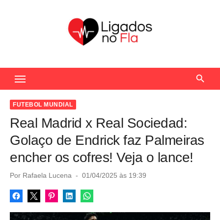
S
k
i
p
t
Seu Portal de Notícias do Flamengo
o
c
o
FUTEBOL MUNDIAL
n
Real Madrid x Real Sociedad:
t
Golaço de Endrick faz Palmeiras
e
encher os cofres! Veja o lance!
n
t
P
Por
Rafaela Lucena
01/04/2025 às 19:39
o
s
t
e
d