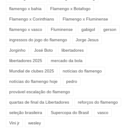
flamengo x bahia
Flamengo x Botafogo
Flamengo x Corinthians
Flamengo x Fluminense
flamengo x vasco
Fluminense
gabigol
gerson
ingressos do jogo do flamengo
Jorge Jesus
Jorginho
José Boto
libertadores
libertadores 2025
mercado da bola
Mundial de clubes 2025
notícias do flamengo
notícias do flamengo hoje
pedro
provável escalação do flamengo
quartas de final da Libertadores
reforços do flamengo
seleção brasileira
Supercopa do Brasil
vasco
Vini jr
wesley