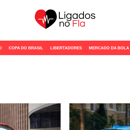
Seu Portal de Notícias do
Flamengo
O
COPA DO BRASIL
LIBERTADORES
MERCADO DA BOLA
STORIES