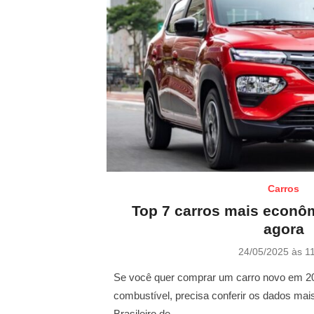
Carros
Top 7 carros mais econôm
agora
P
24/05/2025 às 1
o
s
Se você quer comprar um carro novo em 20
t
combustível, precisa conferir os dados ma
e
Brasileiro de …
d