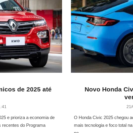
icos de 2025 até
Novo Honda Civ
ve
P
1:41
21/
o
s
25 e prioriza a economia de
O Honda Civic 2025 chegou ao
t
is recentes do Programa
mais tecnologia e foco total n
e
no …
d