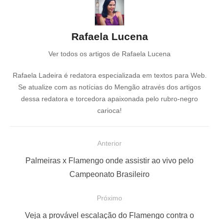
Rafaela Lucena
Ver todos os artigos de Rafaela Lucena
Rafaela Ladeira é redatora especializada em textos para Web.
Se atualize com as notícias do Mengão através dos artigos
dessa redatora e torcedora apaixonada pelo rubro-negro
carioca!
N
Anterior
a
P
Palmeiras x Flamengo onde assistir ao vivo pelo
v
o
Campeonato Brasileiro
e
s
Próximo
g
t
a
a
P
Veja a provável escalação do Flamengo contra o