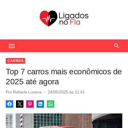
S
k
i
p
t
Seu Portal de Notícias do Flamengo
o
c
o
CARROS
n
Top 7 carros mais econômicos de
t
2025 até agora
e
n
P
Por
Rafaela Lucena
24/05/2025 às 11:41
o
t
s
t
e
d
o
n