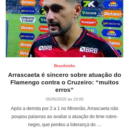
Brasileirão
Arrascaeta é sincero sobre atuação do
Flamengo contra o Cruzeiro: “muitos
erros”
P
05/05/2025 às 19:00
o
Após a derrota por 2 a 1 no Mineirão, Arrascaeta não
s
t
poupou palavras ao avaliar a atuação do time rubro-
e
negro, que perdeu a liderança do …
d