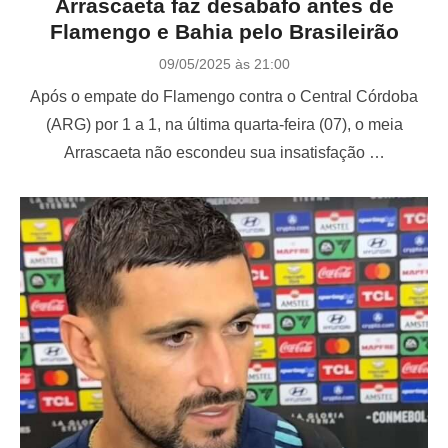
Arrascaeta faz desabafo antes de
Flamengo e Bahia pelo Brasileirão
P
09/05/2025 às 21:00
o
Após o empate do Flamengo contra o Central Córdoba
s
t
(ARG) por 1 a 1, na última quarta-feira (07), o meia
e
Arrascaeta não escondeu sua insatisfação …
d
o
n