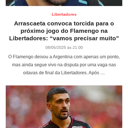
Libertadores
Arrascaeta convoca torcida para o
próximo jogo do Flamengo na
Libertadores: “vamos precisar muito”
P
08/05/2025 às 21:00
o
O Flamengo deixou a Argentina com apenas um ponto,
s
t
mas ainda segue vivo na disputa por uma vaga nas
e
oitavas de final da Libertadores. Após …
d
o
n