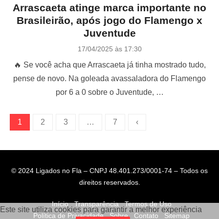
Arrascaeta atinge marca importante no
Brasileirão, após jogo do Flamengo x
Juventude
P
17/04/2025 às 17:30
o
🔥 Se você acha que Arrascaeta já tinha mostrado tudo,
s
t
pense de novo. Na goleada avassaladora do Flamengo
e
por 6 a 0 sobre o Juventude, …
d
o
n
P
1
2
3
…
7
‹
a
g
i
© 2024 Ligados no Fla – CNPJ 48.401.273/0001-74 – Todos os
n
direitos reservados.
a
Início
Transparência
Termos de Uso
ç
Este site utiliza cookies para garantir a melhor experiência
Política de Privacidade
Sobre
Contato
Sitemap