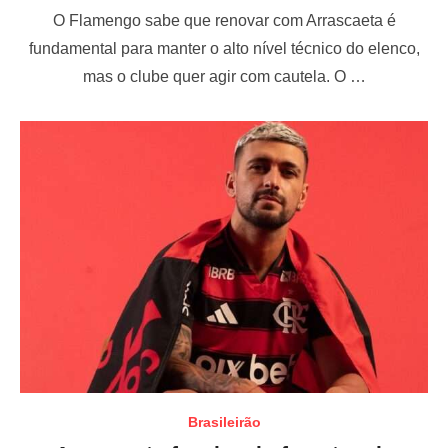
o
O Flamengo sabe que renovar com Arrascaeta é
s
t
fundamental para manter o alto nível técnico do elenco,
e
mas o clube quer agir com cautela. O …
d
o
n
Brasileirão