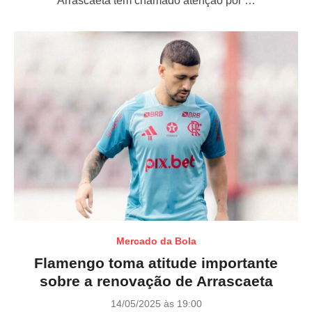
Arrascaeta tem chamado atenção por …
d
o
n
Mercado da Bola
Flamengo toma atitude importante
sobre a renovação de Arrascaeta
P
14/05/2025 às 19:00