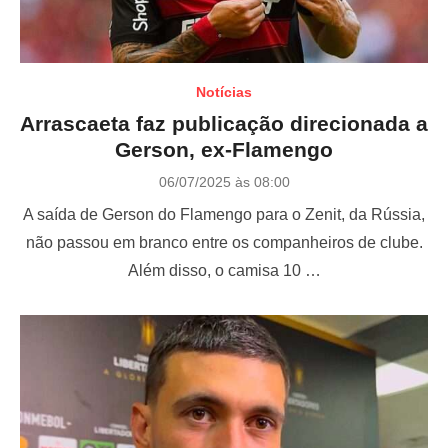
Notícias
Arrascaeta faz publicação direcionada a
Gerson, ex-Flamengo
P
06/07/2025 às 08:00
o
A saída de Gerson do Flamengo para o Zenit, da Rússia,
s
t
não passou em branco entre os companheiros de clube.
e
Além disso, o camisa 10 …
d
o
n