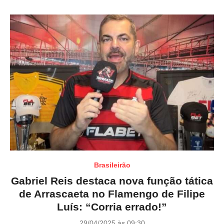
o
n
Brasileirão
Gabriel Reis destaca nova função tática
de Arrascaeta no Flamengo de Filipe
Luís: “Corria errado!”
P
29/04/2025 às 09:30