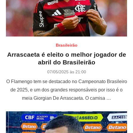
Brasileirão
Arrascaeta é eleito o melhor jogador de
abril do Brasileirão
P
07/05/2025 às 21:00
o
O Flamengo tem se destacado no Campeonato Brasileiro
s
t
de 2025, e um dos grandes responsáveis por isso é o
e
meia Giorgian De Arrascaeta. O camisa …
d
o
n