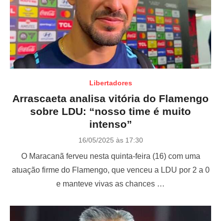
Libertadores
Arrascaeta analisa vitória do Flamengo
sobre LDU: “nosso time é muito
intenso”
P
16/05/2025 às 17:30
o
O Maracanã ferveu nesta quinta-feira (16) com uma
s
t
atuação firme do Flamengo, que venceu a LDU por 2 a 0
e
e manteve vivas as chances …
d
o
n