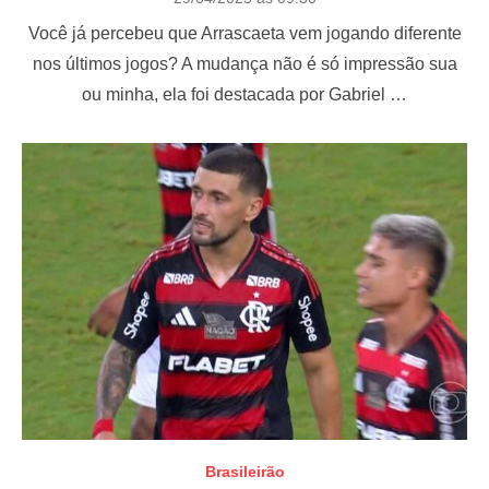
o
Você já percebeu que Arrascaeta vem jogando diferente
s
t
nos últimos jogos? A mudança não é só impressão sua
e
ou minha, ela foi destacada por Gabriel …
d
o
n
Brasileirão