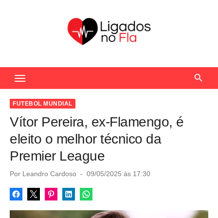
S
k
i
p
t
Seu Portal de Notícias do Flamengo
o
c
o
FUTEBOL MUNDIAL
n
Vítor Pereira, ex-Flamengo, é
t
eleito o melhor técnico da
e
Premier League
n
t
P
Por
Leandro Cardoso
09/05/2025 às 17:30
o
s
t
e
d