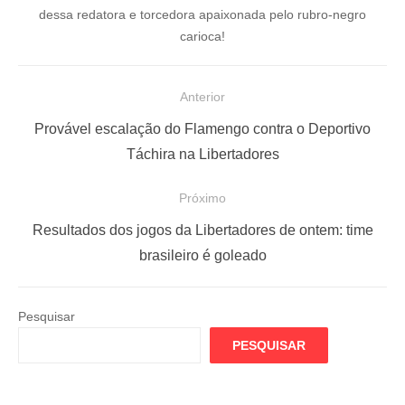
dessa redatora e torcedora apaixonada pelo rubro-negro
carioca!
N
Anterior
a
P
Provável escalação do Flamengo contra o Deportivo
v
o
Táchira na Libertadores
e
s
Próximo
g
t
a
a
P
Resultados dos jogos da Libertadores de ontem: time
ç
n
r
brasileiro é goleado
t
ó
ã
e
x
o
Pesquisar
r
i
d
PESQUISAR
i
m
e
o
o
P