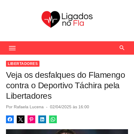
S
k
i
p
t
Seu Portal de Notícias do Flamengo
o
c
o
LIBERTADORES
n
Veja os desfalques do Flamengo
t
contra o Deportivo Táchira pela
e
Libertadores
n
t
P
Por
Rafaela Lucena
02/04/2025 às 16:00
o
s
t
e
d