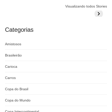
r
p
o
Flamengo
Globo quer
Lesão tir
Visualizando todos Stories
:
o
prepara cartada
rivalizar com
Wesley d
s
s
milionária por
CazéTV em
do Mund
t
craque
Flamengo x
t
argentino
River
Categorias
:
Amistosos
Brasileirão
Carioca
Carros
Copa do Brasil
Copa do Mundo
Copa Intercontinental