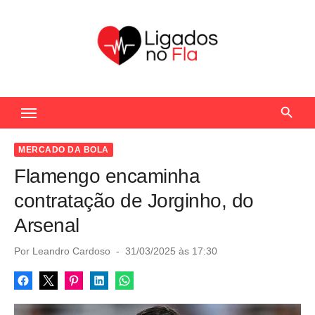
S
k
i
p
t
Seu Portal de Notícias do Flamengo
o
c
o
MERCADO DA BOLA
n
Flamengo encaminha
t
contratação de Jorginho, do
e
Arsenal
n
t
P
Por
Leandro Cardoso
31/03/2025 às 17:30
o
s
t
e
d