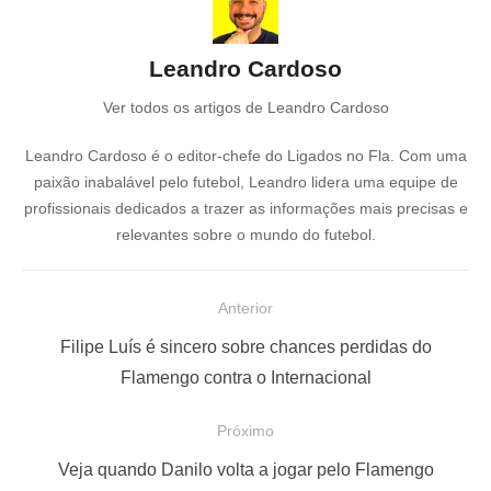
Leandro Cardoso
Ver todos os artigos de Leandro Cardoso
Leandro Cardoso é o editor-chefe do Ligados no Fla. Com uma
paixão inabalável pelo futebol, Leandro lidera uma equipe de
profissionais dedicados a trazer as informações mais precisas e
relevantes sobre o mundo do futebol.
N
Anterior
a
P
Filipe Luís é sincero sobre chances perdidas do
v
o
Flamengo contra o Internacional
e
s
Próximo
g
t
a
a
P
Veja quando Danilo volta a jogar pelo Flamengo