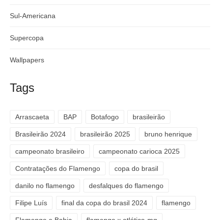
Sul-Americana
Supercopa
Wallpapers
Tags
Arrascaeta
BAP
Botafogo
brasileirão
Brasileirão 2024
brasileirão 2025
bruno henrique
campeonato brasileiro
campeonato carioca 2025
Contratações do Flamengo
copa do brasil
danilo no flamengo
desfalques do flamengo
Filipe Luís
final da copa do brasil 2024
flamengo
Flamengo e Bahia
flamengo x atlético-mg