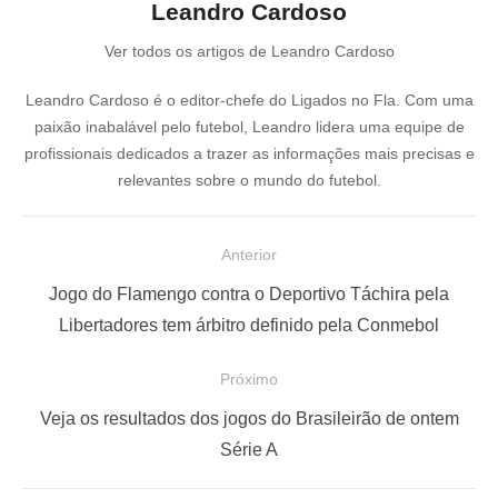
Leandro Cardoso
Ver todos os artigos de Leandro Cardoso
Leandro Cardoso é o editor-chefe do Ligados no Fla. Com uma
paixão inabalável pelo futebol, Leandro lidera uma equipe de
profissionais dedicados a trazer as informações mais precisas e
relevantes sobre o mundo do futebol.
N
Anterior
a
P
Jogo do Flamengo contra o Deportivo Táchira pela
v
o
Libertadores tem árbitro definido pela Conmebol
e
s
Próximo
g
t
a
a
P
Veja os resultados dos jogos do Brasileirão de ontem
ç
n
r
Série A
t
ó
ã