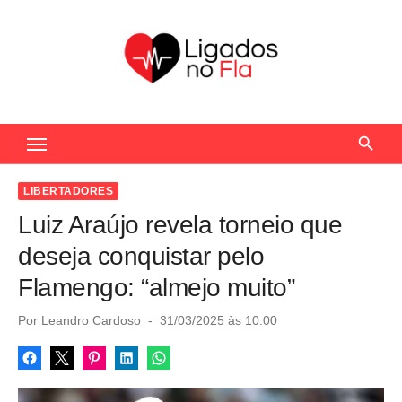
S
k
i
p
t
Seu Portal de Notícias do Flamengo
o
c
o
LIBERTADORES
n
Luiz Araújo revela torneio que
t
deseja conquistar pelo
e
Flamengo: “almejo muito”
n
t
P
Por
Leandro Cardoso
31/03/2025 às 10:00
o
s
t
e
d