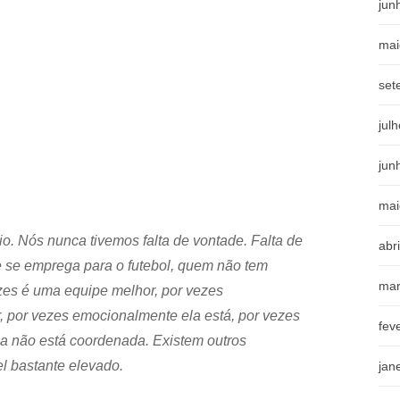
jun
mai
set
jul
jun
mai
io. Nós nunca tivemos falta de vontade. Falta de
abr
e se emprega para o futebol, quem não tem
mar
zes é uma equipe melhor, por vezes
r, por vezes emocionalmente ela está, por vezes
fev
la não está coordenada. Existem outros
l bastante elevado.
jan