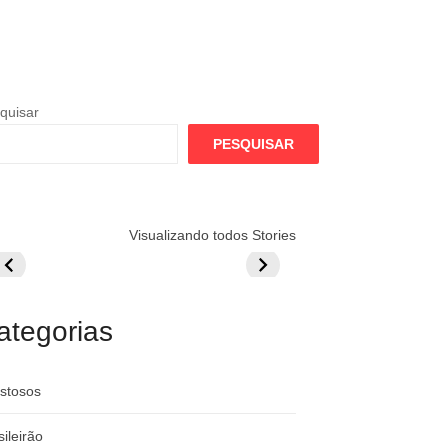
quisar
PESQUISAR
lamengo
Globo quer
Lesão tira
Visualizando todos Stories
repara cartada
rivalizar com
Wesley da Co
ilionária por
CazéTV em
do Mundo
raque
Flamengo x
rgentino
River
ategorias
stosos
sileirão