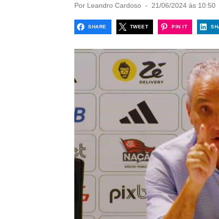
P
Por
Leandro Cardoso
21/06/2024 às 10:50
o
s
SHARE
TWEET
PIN IT
SH
t
e
d
o
n