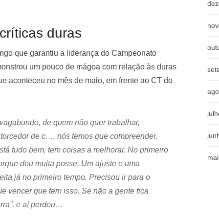
dez
nov
críticas duras
out
mengo que garantiu a liderança do Campeonato
emonstrou um pouco de mágoa com relação às duras
set
o que aconteceu no mês de maio, em frente ao CT do
ago
jul
 vagabundo, de quem não quer trabalhar,
jun
o torcedor de c…, nós temos que compreender,
tá tudo bem, tem coisas a melhorar. No primeiro
mai
porque deu muita posse. Um ajuste e uma
ita já no primeiro tempo. Precisou ir para o
que vencer que tem isso. Se não a gente fica
rra”, e aí perdeu…