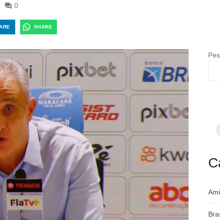
0
ARE
SHARE
Pes
F
p
m
c
a
C
Ami
Bra