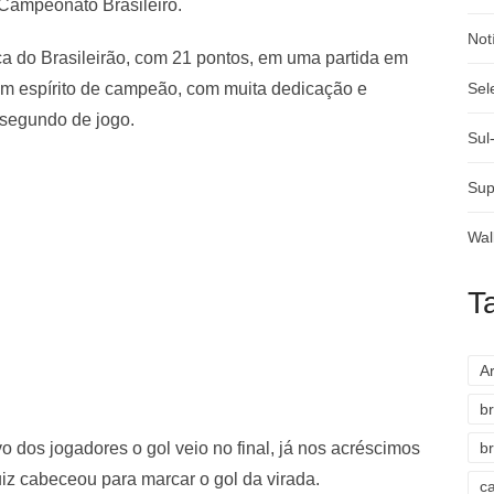
 Campeonato Brasileiro.
Not
a do Brasileirão, com 21 pontos, em uma partida em
m espírito de campeão, com muita dedicação e
Sel
o segundo de jogo.
Sul
Sup
Wal
T
A
br
o dos jogadores o gol veio no final, já nos acréscimos
br
iz cabeceou para marcar o gol da virada.
c