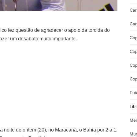
Car
Car
nico fez questão de agradecer o apoio da torcida do
Cop
azer um desabafo muito importante.
Cop
Cop
Cop
Fut
Lib
Mer
 noite de ontem (20), no Maracanã, o Bahia por 2 a 1,
Mun