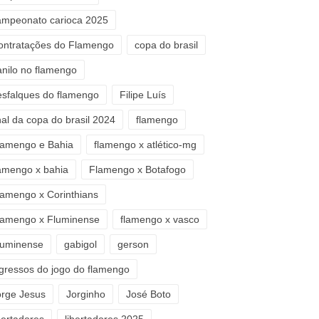
ampeonato carioca 2025
ontratações do Flamengo
copa do brasil
anilo no flamengo
esfalques do flamengo
Filipe Luís
nal da copa do brasil 2024
flamengo
lamengo e Bahia
flamengo x atlético-mg
lamengo x bahia
Flamengo x Botafogo
lamengo x Corinthians
lamengo x Fluminense
flamengo x vasco
luminense
gabigol
gerson
ngressos do jogo do flamengo
orge Jesus
Jorginho
José Boto