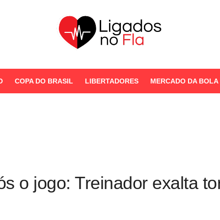
Seu Portal de Notícias do
Flamengo
O
COPA DO BRASIL
LIBERTADORES
MERCADO DA BOLA
STORIES
ós o jogo: Treinador exalta t