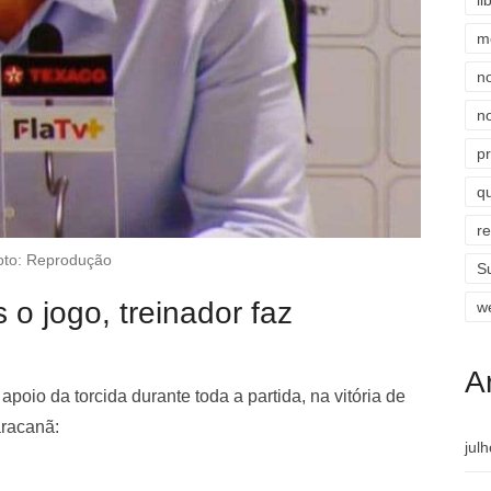
li
m
n
n
p
qu
r
oto: Reprodução
S
 o jogo, treinador faz
w
A
apoio da torcida durante toda a partida, na vitória de
aracanã:
jul