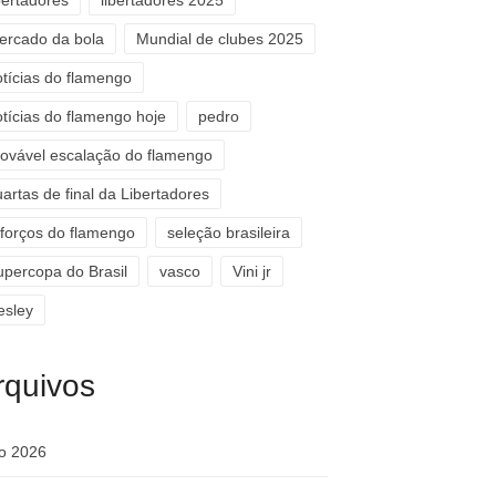
bertadores
libertadores 2025
ercado da bola
Mundial de clubes 2025
otícias do flamengo
otícias do flamengo hoje
pedro
rovável escalação do flamengo
artas de final da Libertadores
eforços do flamengo
seleção brasileira
upercopa do Brasil
vasco
Vini jr
esley
rquivos
ho 2026