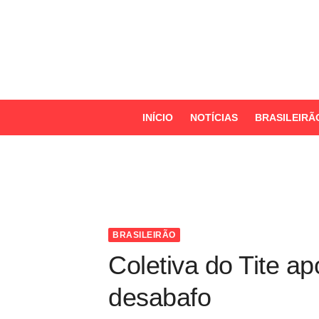
S
k
i
p
t
o
INÍCIO
NOTÍCIAS
BRASILEIRÃ
c
o
n
t
e
n
BRASILEIRÃO
t
Coletiva do Tite ap
desabafo