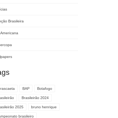
ícias
eção Brasileira
-Americana
ercopa
lpapers
ags
rrascaeta
BAP
Botafogo
asileirão
Brasileirão 2024
asileirão 2025
bruno henrique
ampeonato brasileiro