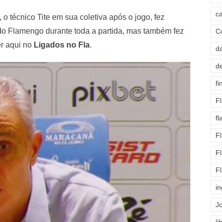
c
 técnico Tite em sua coletiva após o jogo, fez
 do Flamengo durante toda a partida, mas também fez
C
r aqui no
Ligados no Fla
.
d
d
fi
F
f
F
F
F
i
J