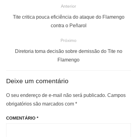
N
Anterior
a
P
Tite critica pouca eficiência do ataque do Flamengo
v
o
contra o Peñarol
e
s
Próximo
g
t
a
a
P
Diretoria toma decisão sobre demissão do Tite no
ç
n
r
Flamengo
t
ó
ã
e
x
o
Deixe um comentário
r
i
d
i
m
O seu endereço de e-mail não será publicado.
Campos
e
o
o
obrigatórios são marcados com
*
P
r
p
o
COMENTÁRIO
*
:
o
s
s
t
t