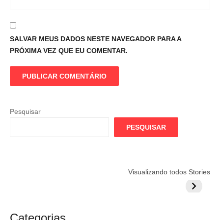
SALVAR MEUS DADOS NESTE NAVEGADOR PARA A
PRÓXIMA VEZ QUE EU COMENTAR.
Pesquisar
PESQUISAR
Flamengo
Globo quer
Lesão tir
Visualizando todos Stories
prepara cartada
rivalizar com
Wesley d
milionária por
CazéTV em
do Mund
craque
Flamengo x
argentino
River
Categorias