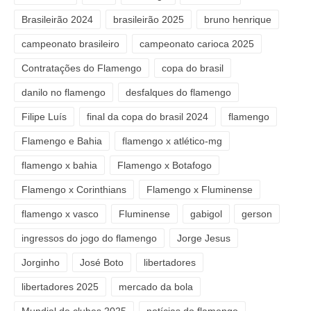
Brasileirão 2024
brasileirão 2025
bruno henrique
campeonato brasileiro
campeonato carioca 2025
Contratações do Flamengo
copa do brasil
danilo no flamengo
desfalques do flamengo
Filipe Luís
final da copa do brasil 2024
flamengo
Flamengo e Bahia
flamengo x atlético-mg
flamengo x bahia
Flamengo x Botafogo
Flamengo x Corinthians
Flamengo x Fluminense
flamengo x vasco
Fluminense
gabigol
gerson
ingressos do jogo do flamengo
Jorge Jesus
Jorginho
José Boto
libertadores
libertadores 2025
mercado da bola
Mundial de clubes 2025
notícias do flamengo