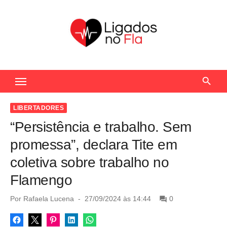
S
k
i
p
t
Seu Portal de Notícias do Flamengo
o
c
o
LIBERTADORES
n
“Persistência e trabalho. Sem
t
promessa”, declara Tite em
e
coletiva sobre trabalho no
n
Flamengo
t
P
Por
Rafaela Lucena
27/09/2024 às 14:44
0
o
s
t