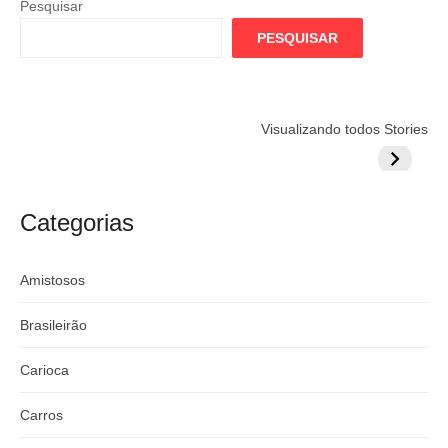
Pesquisar
PESQUISAR
Flamengo
Globo quer
Lesão tir
Visualizando todos Stories
prepara cartada
rivalizar com
Wesley d
milionária por
CazéTV em
do Mund
craque
Flamengo x
argentino
River
Categorias
Amistosos
Brasileirão
Carioca
Carros