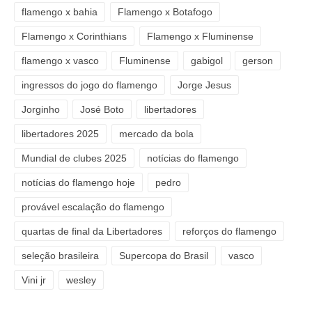
flamengo x bahia
Flamengo x Botafogo
Flamengo x Corinthians
Flamengo x Fluminense
flamengo x vasco
Fluminense
gabigol
gerson
ingressos do jogo do flamengo
Jorge Jesus
Jorginho
José Boto
libertadores
libertadores 2025
mercado da bola
Mundial de clubes 2025
notícias do flamengo
notícias do flamengo hoje
pedro
provável escalação do flamengo
quartas de final da Libertadores
reforços do flamengo
seleção brasileira
Supercopa do Brasil
vasco
Vini jr
wesley