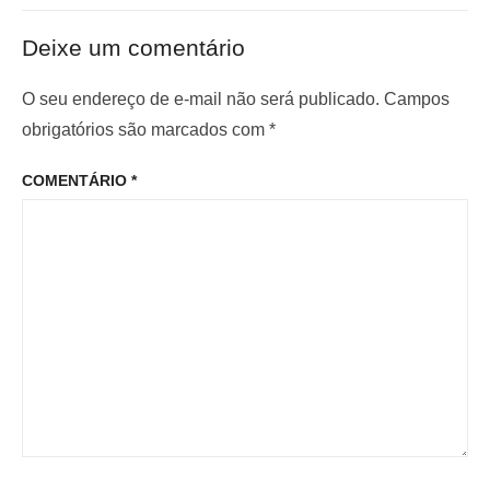
t
ó
ã
e
x
o
Deixe um comentário
r
i
d
i
m
O seu endereço de e-mail não será publicado.
Campos
e
o
o
obrigatórios são marcados com
*
P
r
p
o
COMENTÁRIO
*
:
o
s
s
t
t
: