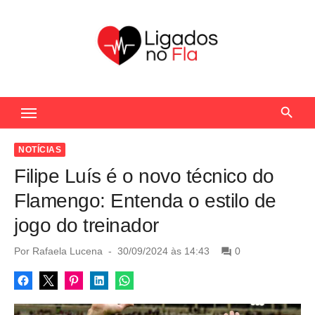
S
k
i
p
t
Seu Portal de Notícias do Flamengo
o
c
o
NOTÍCIAS
n
Filipe Luís é o novo técnico do
t
Flamengo: Entenda o estilo de
e
jogo do treinador
n
t
P
Por
Rafaela Lucena
30/09/2024 às 14:43
0
o
s
t
e
d