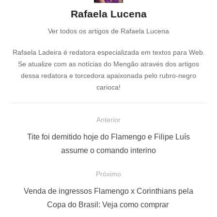
Rafaela Lucena
Ver todos os artigos de Rafaela Lucena
Rafaela Ladeira é redatora especializada em textos para Web.
Se atualize com as notícias do Mengão através dos artigos
dessa redatora e torcedora apaixonada pelo rubro-negro
carioca!
N
Anterior
a
P
Tite foi demitido hoje do Flamengo e Filipe Luís
v
o
assume o comando interino
e
s
Próximo
g
t
a
a
P
Venda de ingressos Flamengo x Corinthians pela
ç
n
r
Copa do Brasil: Veja como comprar