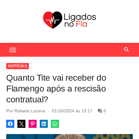
S
k
i
p
t
Seu Portal de Notícias do Flamengo
o
c
o
NOTÍCIAS
n
Quanto Tite vai receber do
t
Flamengo após a rescisão
e
contratual?
n
t
P
Por
Rafaela Lucena
01/10/2024 às 19:17
0
o
s
t
e
d