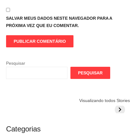
SALVAR MEUS DADOS NESTE NAVEGADOR PARA A
PRÓXIMA VEZ QUE EU COMENTAR.
Pesquisar
PESQUISAR
Flamengo
Globo quer
Lesão tir
Visualizando todos Stories
prepara cartada
rivalizar com
Wesley d
milionária por
CazéTV em
do Mund
craque
Flamengo x
argentino
River
Categorias