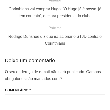
N
Anterior
a
P
Corinthians vai comprar Hugo: “O Hugo já é nosso, já
v
o
tem contrato”, declara presidente do clube
e
s
Próximo
g
t
a
a
P
Rodrigo Dunshee diz que irá acionar o STJD contra o
ç
n
r
Corinthians
t
ó
ã
e
x
o
Deixe um comentário
r
i
d
i
m
O seu endereço de e-mail não será publicado.
Campos
e
o
o
obrigatórios são marcados com
*
P
r
p
o
COMENTÁRIO
*
:
o
s
s
t
t