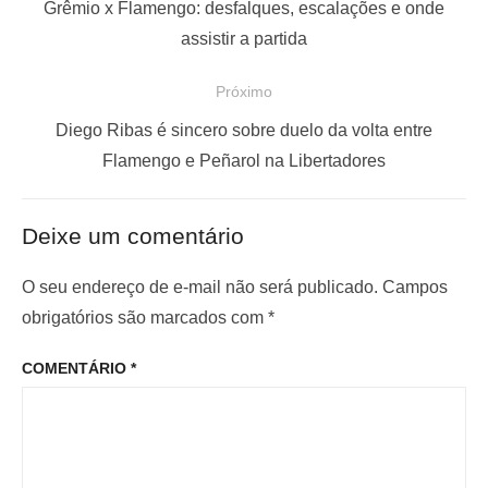
a
P
Grêmio x Flamengo: desfalques, escalações e onde
v
o
assistir a partida
e
s
Próximo
g
t
a
a
P
Diego Ribas é sincero sobre duelo da volta entre
ç
n
r
Flamengo e Peñarol na Libertadores
t
ó
ã
e
x
o
Deixe um comentário
r
i
d
i
m
O seu endereço de e-mail não será publicado.
Campos
e
o
o
obrigatórios são marcados com
*
P
r
p
o
COMENTÁRIO
*
:
o
s
s
t
t
: