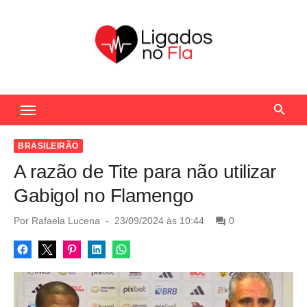
S
k
i
p
t
Seu Portal de Notícias do Flamengo
o
c
o
BRASILEIRÃO
n
A razão de Tite para não utilizar
t
Gabigol no Flamengo
e
n
P
Por
Rafaela Lucena
23/09/2024 às 10:44
0
o
t
s
t
e
d
o
n