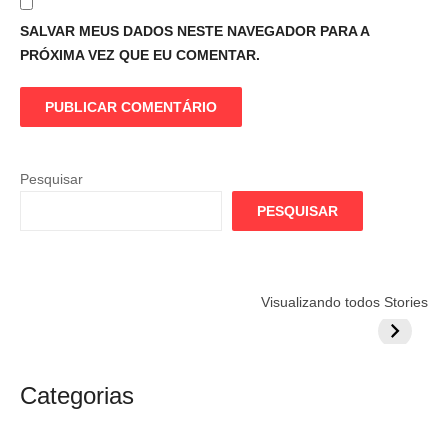
SALVAR MEUS DADOS NESTE NAVEGADOR PARA A
PRÓXIMA VEZ QUE EU COMENTAR.
Pesquisar
PESQUISAR
Flamengo
Globo quer
Lesão tir
Visualizando todos Stories
prepara cartada
rivalizar com
Wesley d
milionária por
CazéTV em
do Mund
craque
Flamengo x
argentino
River
Categorias