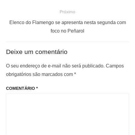
v
o
e
Próximo
s
g
P
t
Elenco do Flamengo se apresenta nesta segunda com
a
r
a
foco no Peñarol
ç
ó
n
x
t
ã
Deixe um comentário
i
e
o
m
r
O seu endereço de e-mail não será publicado.
Campos
d
o
i
obrigatórios são marcados com
*
e
p
o
P
COMENTÁRIO
*
o
r
o
s
:
s
t
t
: