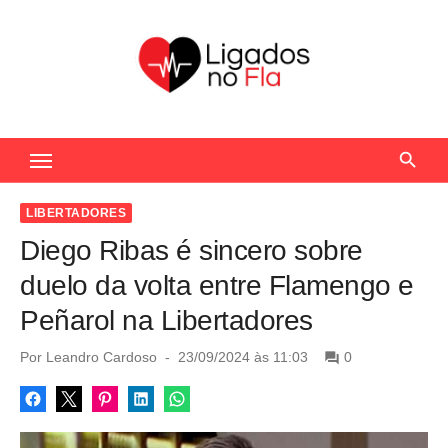
S
k
i
p
t
Seu Portal de Notícias do Flamengo
o
c
o
LIBERTADORES
n
Diego Ribas é sincero sobre
t
duelo da volta entre Flamengo e
e
Peñarol na Libertadores
n
t
P
Por
Leandro Cardoso
23/09/2024 às 11:03
0
o
s
t
e
d