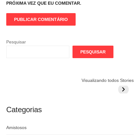
PRÓXIMA VEZ QUE EU COMENTAR.
Pesquisar
PESQUISAR
Flamengo
Globo quer
Lesão tir
Visualizando todos Stories
prepara cartada
rivalizar com
Wesley d
milionária por
CazéTV em
do Mund
craque
Flamengo x
argentino
River
Categorias
Amistosos