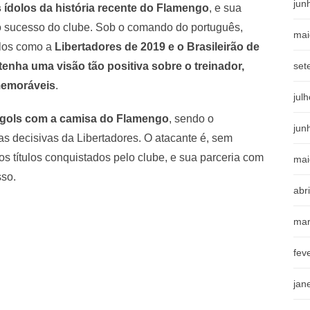
jun
 ídolos da história recente do Flamengo
, e sua
 o sucesso do clube. Sob o comando do português,
mai
ulos como a
Libertadores de 2019 e o Brasileirão de
tenha uma visão tão positiva sobre o treinador,
set
 memoráveis
.
jul
 gols com a camisa do Flamengo
, sendo o
jun
 as decisivas da Libertadores. O atacante é, sem
s títulos conquistados pelo clube, e sua parceria com
mai
sso.
abr
mar
fev
jan