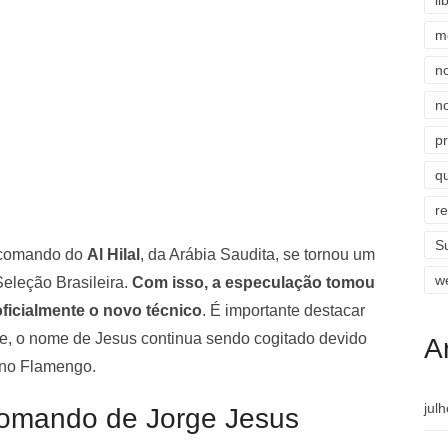
li
m
n
n
p
qu
r
S
o comando do
Al Hilal
, da Arábia Saudita, se tornou um
w
eleção Brasileira.
Com isso, a especulação tomou
ficialmente o novo técnico
. É importante destacar
e, o nome de Jesus continua sendo cogitado devido
A
e no Flamengo.
jul
 comando de Jorge Jesus