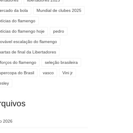
bertadores
libertadores 2025
ercado da bola
Mundial de clubes 2025
otícias do flamengo
otícias do flamengo hoje
pedro
rovável escalação do flamengo
artas de final da Libertadores
eforços do flamengo
seleção brasileira
upercopa do Brasil
vasco
Vini jr
esley
rquivos
ho 2026