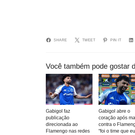
SHARE
TWEET
PIN IT
Você também pode gostar d
Gabigol faz
Gabigol abre o
publicação
coração após ma
direcionada ao
contra o Flamen
Flamengo nas redes
“foi o time que e