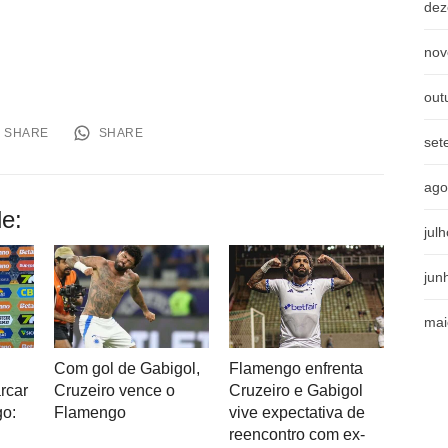
dez
nov
out
SHARE
SHARE
set
ago
e:
jul
jun
mai
Com gol de Gabigol,
Flamengo enfrenta
rcar
Cruzeiro vence o
Cruzeiro e Gabigol
go:
Flamengo
vive expectativa de
u
reencontro com ex-