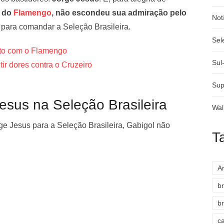
s do
Flamengo
, não escondeu sua admiração pelo
Not
 para comandar a Seleção Brasileira.
Sel
ato com o Flamengo
Sul
ir dores contra o Cruzeiro
Sup
esus na Seleção Brasileira
Wal
ge Jesus para a Seleção Brasileira, Gabigol não
T
A
br
br
c