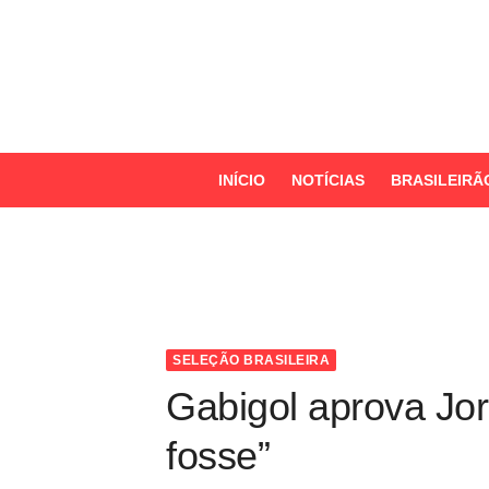
S
k
i
p
t
o
INÍCIO
NOTÍCIAS
BRASILEIRÃ
c
o
n
t
e
n
SELEÇÃO BRASILEIRA
t
Gabigol aprova Jor
fosse”