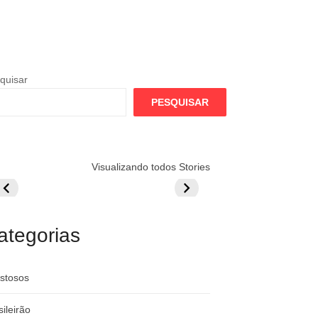
quisar
PESQUISAR
lamengo
Globo quer
Lesão tira
Visualizando todos Stories
repara cartada
rivalizar com
Wesley da Co
ilionária por
CazéTV em
do Mundo
raque
Flamengo x
rgentino
River
ategorias
stosos
sileirão