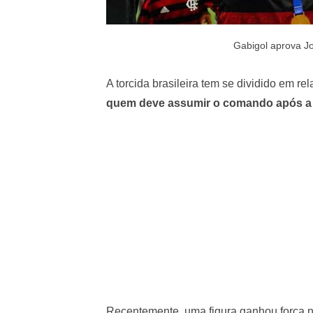
Gabigol aprova Jo
A torcida brasileira tem se dividido em re
quem deve assumir o comando após a s
Recentemente, uma figura ganhou força n