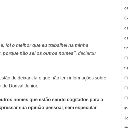
c
C
d
d
e, foi o melhor que eu trabalhei na minha
fi
ar, porque não sei os outros nomes”
, declarou
F
f
estão de deixar claro que não tem informações sobre
F
 de Dorival Júnior.
F
F
 outros nomes que estão sendo cogitados para a
expressar sua opinião pessoal, sem especular
i
J