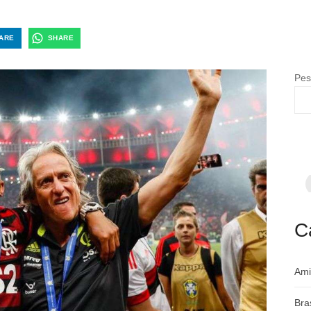
ARE
SHARE
Pes
F
p
m
c
a
C
Ami
Bra