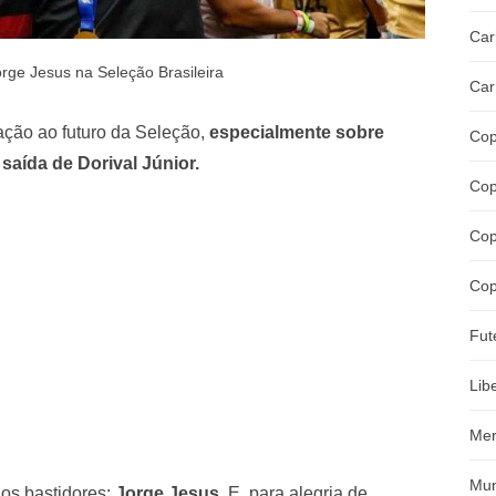
Car
rge Jesus na Seleção Brasileira
Car
lação ao futuro da Seleção,
especialmente sobre
Cop
aída de Dorival Júnior.
Cop
Cop
Cop
Fut
Lib
Mer
Mun
os bastidores:
Jorge Jesus
. E, para alegria de