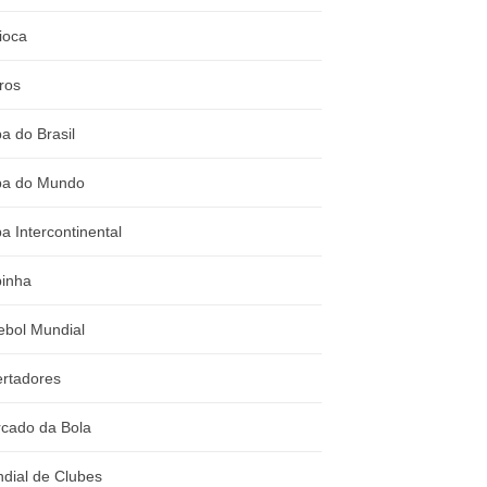
ioca
ros
a do Brasil
a do Mundo
a Intercontinental
inha
ebol Mundial
ertadores
cado da Bola
dial de Clubes