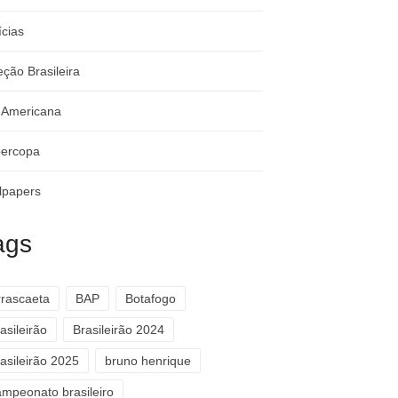
ícias
eção Brasileira
-Americana
ercopa
lpapers
ags
rrascaeta
BAP
Botafogo
asileirão
Brasileirão 2024
asileirão 2025
bruno henrique
ampeonato brasileiro