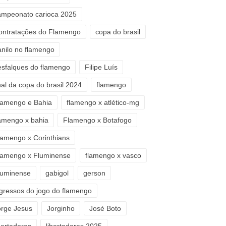
ampeonato carioca 2025
ontratações do Flamengo
copa do brasil
anilo no flamengo
esfalques do flamengo
Filipe Luís
nal da copa do brasil 2024
flamengo
lamengo e Bahia
flamengo x atlético-mg
lamengo x bahia
Flamengo x Botafogo
lamengo x Corinthians
lamengo x Fluminense
flamengo x vasco
luminense
gabigol
gerson
ngressos do jogo do flamengo
orge Jesus
Jorginho
José Boto