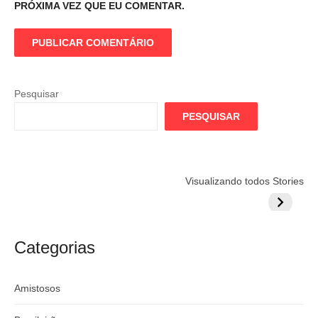
PRÓXIMA VEZ QUE EU COMENTAR.
Pesquisar
PESQUISAR
Flamengo
Globo quer
Lesão tir
Visualizando todos Stories
prepara cartada
rivalizar com
Wesley d
milionária por
CazéTV em
do Mund
craque
Flamengo x
argentino
River
Categorias
Amistosos