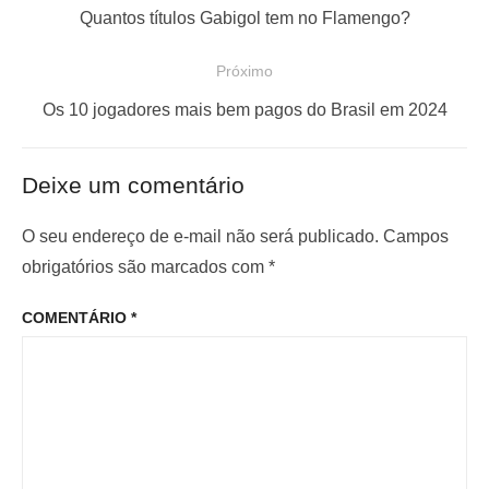
a
P
Quantos títulos Gabigol tem no Flamengo?
v
o
e
Próximo
s
g
P
t
Os 10 jogadores mais bem pagos do Brasil em 2024
a
r
a
ç
ó
n
Deixe um comentário
x
t
ã
i
e
o
O seu endereço de e-mail não será publicado.
Campos
m
r
obrigatórios são marcados com
*
d
o
i
e
COMENTÁRIO
*
p
o
P
o
r
o
s
:
s
t
t
: