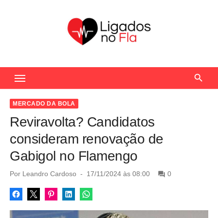
S
k
i
p
t
Seu Portal de Notícias do Flamengo
o
c
o
MERCADO DA BOLA
n
Reviravolta? Candidatos
t
consideram renovação de
e
Gabigol no Flamengo
n
t
P
Por
Leandro Cardoso
17/11/2024 às 08:00
0
o
s
t
e
d