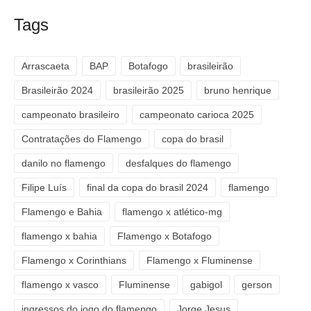
Tags
Arrascaeta
BAP
Botafogo
brasileirão
Brasileirão 2024
brasileirão 2025
bruno henrique
campeonato brasileiro
campeonato carioca 2025
Contratações do Flamengo
copa do brasil
danilo no flamengo
desfalques do flamengo
Filipe Luís
final da copa do brasil 2024
flamengo
Flamengo e Bahia
flamengo x atlético-mg
flamengo x bahia
Flamengo x Botafogo
Flamengo x Corinthians
Flamengo x Fluminense
flamengo x vasco
Fluminense
gabigol
gerson
ingressos do jogo do flamengo
Jorge Jesus