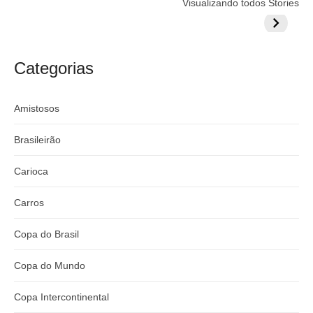
Visualizando todos Stories
prepara cartada
rivalizar com
Wesley d
milionária por
CazéTV em
do Mund
craque
Flamengo x
argentino
River
Categorias
Amistosos
Brasileirão
Carioca
Carros
Copa do Brasil
Copa do Mundo
Copa Intercontinental