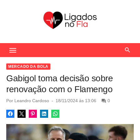
S
k
i
p
t
Seu Portal de Notícias do Flamengo
o
c
o
MERCADO DA BOLA
n
Gabigol toma decisão sobre
t
renovação com o Flamengo
e
n
P
Por
Leandro Cardoso
18/11/2024 às 13:06
0
o
t
s
t
e
d
o
n