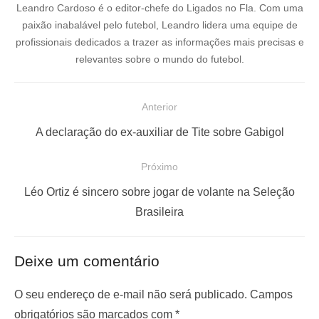
Leandro Cardoso é o editor-chefe do Ligados no Fla. Com uma
paixão inabalável pelo futebol, Leandro lidera uma equipe de
profissionais dedicados a trazer as informações mais precisas e
relevantes sobre o mundo do futebol.
N
Anterior
a
P
A declaração do ex-auxiliar de Tite sobre Gabigol
v
o
e
Próximo
s
g
P
t
Léo Ortiz é sincero sobre jogar de volante na Seleção
a
r
a
Brasileira
ç
ó
n
x
t
ã
Deixe um comentário
i
e
o
m
r
O seu endereço de e-mail não será publicado.
Campos
d
o
i
obrigatórios são marcados com
*