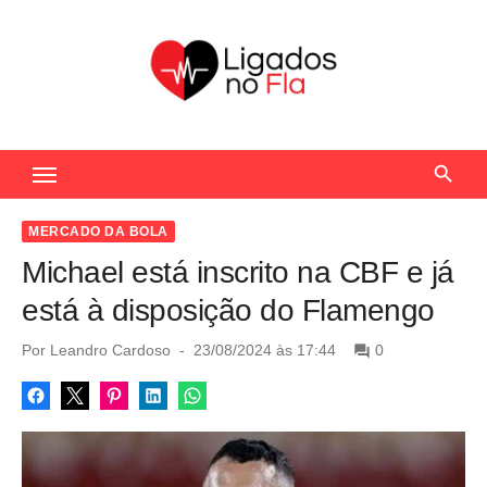
S
k
i
p
t
Seu Portal de Notícias do Flamengo
o
c
o
MERCADO DA BOLA
n
Michael está inscrito na CBF e já
t
está à disposição do Flamengo
e
n
P
Por
Leandro Cardoso
23/08/2024 às 17:44
0
o
t
s
t
e
d
o
n