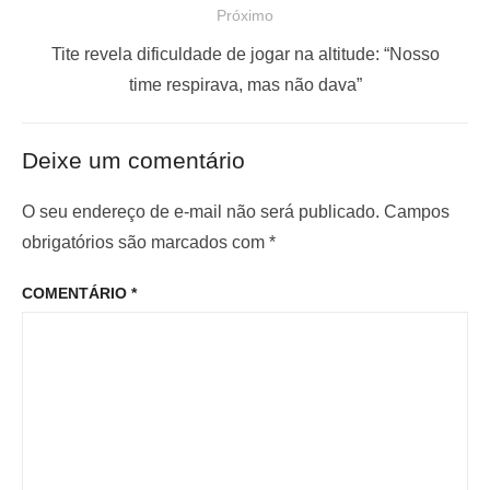
Próximo
g
t
a
a
P
Tite revela dificuldade de jogar na altitude: “Nosso
ç
n
r
time respirava, mas não dava”
t
ó
ã
e
x
o
Deixe um comentário
r
i
d
i
m
O seu endereço de e-mail não será publicado.
Campos
e
o
o
obrigatórios são marcados com
*
P
r
p
o
COMENTÁRIO
*
:
o
s
s
t
t
: