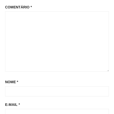
:
p
s
COMENTÁRIO
*
o
t
s
t
:
NOME
*
E-MAIL
*