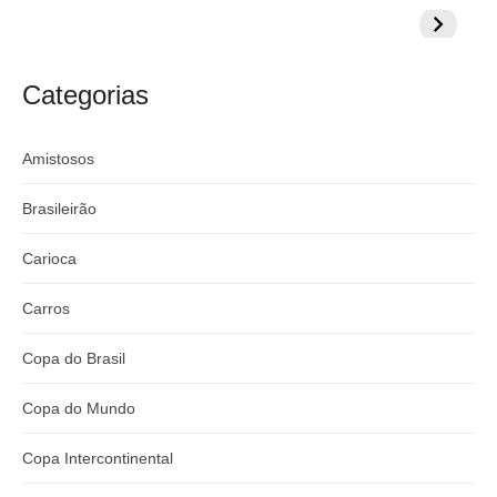
prepara cartada
rivalizar com
Wesley d
milionária por
CazéTV em
do Mund
craque
Flamengo x
argentino
River
Categorias
Amistosos
Brasileirão
Carioca
Carros
Copa do Brasil
Copa do Mundo
Copa Intercontinental