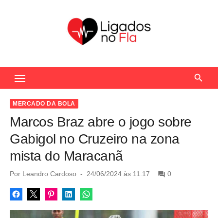
S
k
i
p
t
Seu Portal de Notícias do Flamengo
o
c
o
MERCADO DA BOLA
n
Marcos Braz abre o jogo sobre
t
Gabigol no Cruzeiro na zona
e
mista do Maracanã
n
t
P
Por
Leandro Cardoso
24/06/2024 às 11:17
0
o
s
t
e
d