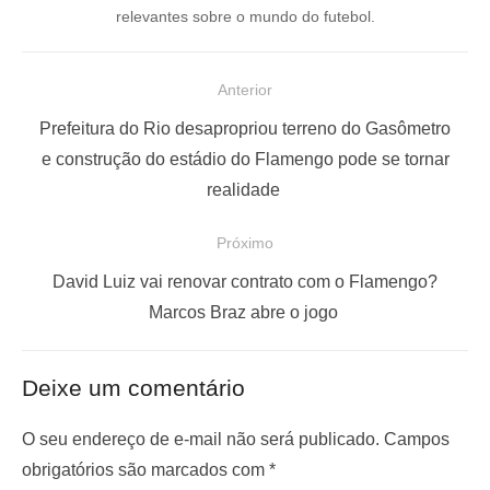
relevantes sobre o mundo do futebol.
N
Anterior
a
P
Prefeitura do Rio desapropriou terreno do Gasômetro
v
o
e construção do estádio do Flamengo pode se tornar
e
s
realidade
g
t
Próximo
a
a
ç
n
P
David Luiz vai renovar contrato com o Flamengo?
t
r
Marcos Braz abre o jogo
ã
e
ó
o
r
x
d
Deixe um comentário
i
i
e
o
m
O seu endereço de e-mail não será publicado.
Campos
P
r
o
obrigatórios são marcados com
*
o