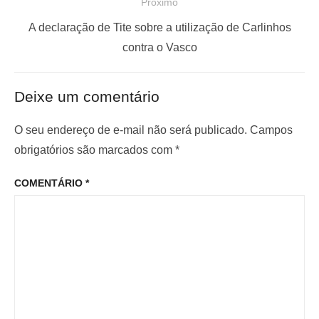
Próximo
g
t
a
a
P
A declaração de Tite sobre a utilização de Carlinhos
ç
n
r
contra o Vasco
t
ó
ã
e
x
o
Deixe um comentário
r
i
d
i
m
O seu endereço de e-mail não será publicado.
Campos
e
o
o
obrigatórios são marcados com
*
P
r
p
o
COMENTÁRIO
*
:
o
s
s
t
t
: