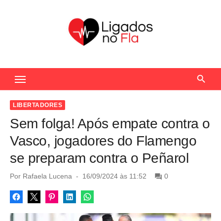
S
k
i
p
t
Seu Portal de Notícias do Flamengo
o
c
o
LIBERTADORES
n
Sem folga! Após empate contra o
t
Vasco, jogadores do Flamengo
e
se preparam contra o Peñarol
n
t
P
Por
Rafaela Lucena
16/09/2024 às 11:52
0
o
s
t
e
d