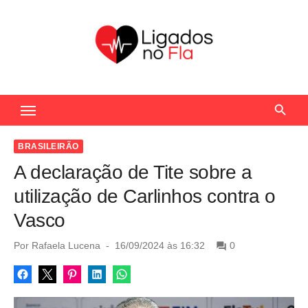
S
k
i
p
t
Seu Portal de Notícias do Flamengo
o
c
o
BRASILEIRÃO
n
A declaração de Tite sobre a
t
utilização de Carlinhos contra o
e
Vasco
n
t
P
Por
Rafaela Lucena
16/09/2024 às 16:32
0
o
s
t
e
d