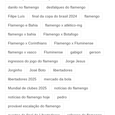
danilo no flamengo
desfalques do flamengo
Filipe Luís
final da copa do brasil 2024
flamengo
Flamengo e Bahia
flamengo x atlético-mg
flamengo x bahia
Flamengo x Botafogo
Flamengo x Corinthians
Flamengo x Fluminense
flamengo x vasco
Fluminense
gabigol
gerson
ingressos do jogo do flamengo
Jorge Jesus
Jorginho
José Boto
libertadores
libertadores 2025
mercado da bola
Mundial de clubes 2025
notícias do flamengo
notícias do flamengo hoje
pedro
provável escalação do flamengo
quartas de final da Libertadores
reforços do flamengo