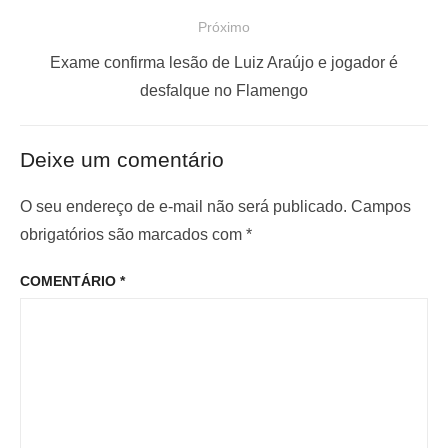
e
s
Próximo
g
t
a
a
P
Exame confirma lesão de Luiz Araújo e jogador é
ç
n
r
desfalque no Flamengo
t
ó
ã
e
x
o
Deixe um comentário
r
i
d
i
m
O seu endereço de e-mail não será publicado.
Campos
e
o
o
obrigatórios são marcados com
*
P
r
p
o
COMENTÁRIO
*
:
o
s
s
t
t
: