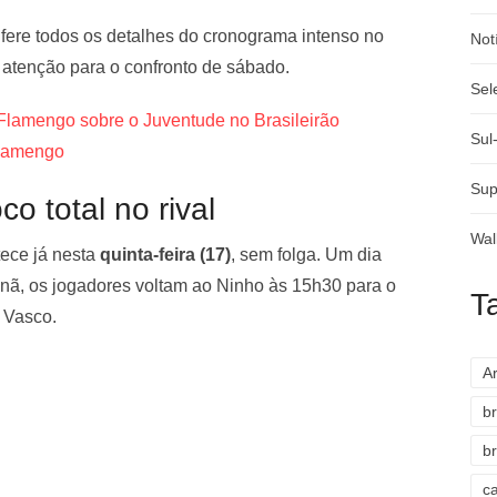
nfere todos os detalhes do cronograma intenso no
Not
 atenção para o confronto de sábado.
Sel
 Flamengo sobre o Juventude no Brasileirão
Sul
Flamengo
Sup
o total no rival
Wal
ece já nesta
quinta-feira (17)
, sem folga. Um dia
anã, os jogadores voltam ao Ninho às 15h30 para o
T
o Vasco.
A
br
br
c