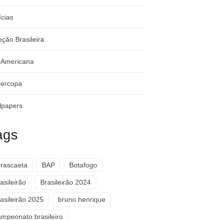
ícias
eção Brasileira
-Americana
ercopa
lpapers
ags
rrascaeta
BAP
Botafogo
asileirão
Brasileirão 2024
asileirão 2025
bruno henrique
ampeonato brasileiro