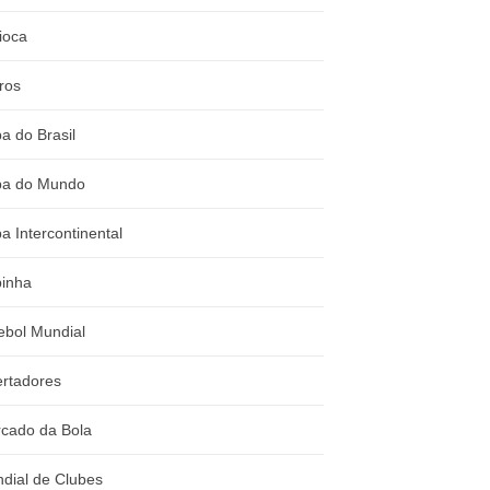
ioca
ros
a do Brasil
a do Mundo
a Intercontinental
inha
ebol Mundial
ertadores
cado da Bola
dial de Clubes