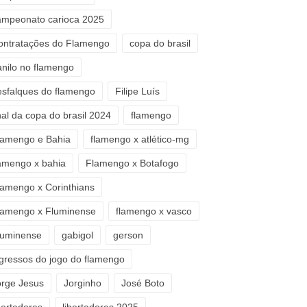
ampeonato carioca 2025
ontratações do Flamengo
copa do brasil
anilo no flamengo
esfalques do flamengo
Filipe Luís
nal da copa do brasil 2024
flamengo
lamengo e Bahia
flamengo x atlético-mg
lamengo x bahia
Flamengo x Botafogo
lamengo x Corinthians
lamengo x Fluminense
flamengo x vasco
luminense
gabigol
gerson
ngressos do jogo do flamengo
orge Jesus
Jorginho
José Boto