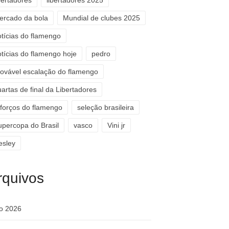
bertadores
libertadores 2025
ercado da bola
Mundial de clubes 2025
otícias do flamengo
otícias do flamengo hoje
pedro
rovável escalação do flamengo
artas de final da Libertadores
eforços do flamengo
seleção brasileira
upercopa do Brasil
vasco
Vini jr
esley
rquivos
ho 2026