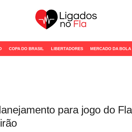
Seu Portal de Notícias do
Flamengo
O
COPA DO BRASIL
LIBERTADORES
MERCADO DA BOLA
STORIES
 planejamento para jogo do F
irão