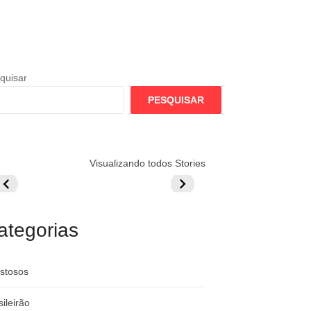
quisar
PESQUISAR
lamengo
Globo quer
Lesão tira
Visualizando todos Stories
repara cartada
rivalizar com
Wesley da Co
ilionária por
CazéTV em
do Mundo
raque
Flamengo x
rgentino
River
ategorias
stosos
sileirão