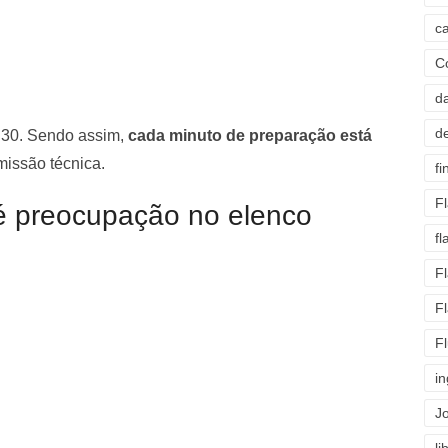
c
C
d
d
h30. Sendo assim,
cada minuto de preparação está
issão técnica.
fi
F
é preocupação no elenco
f
F
F
F
i
J