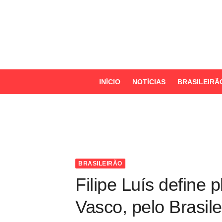
S
k
i
p
t
o
INÍCIO
NOTÍCIAS
BRASILEIRÃ
c
o
n
t
e
n
BRASILEIRÃO
t
Filipe Luís define
Vasco, pelo Brasile