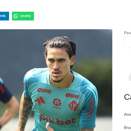
ARE
SHARE
Pes
F
p
m
c
a
C
Ami
Bra