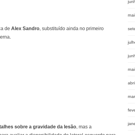
jun
mai
ca de
Alex Sandro
, substituído ainda no primeiro
set
erna.
jul
jun
mai
abr
mar
fev
jan
talhes sobre a gravidade da lesão
, mas a