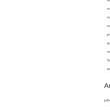
li
m
n
n
p
qu
r
S
w
A
jul