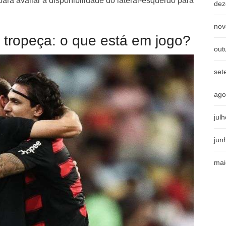
para avaliar a disponibilidade do lateral-esquerdo para
dez
nov
 tropeça: o que está em jogo?
out
set
ago
jul
jun
mai