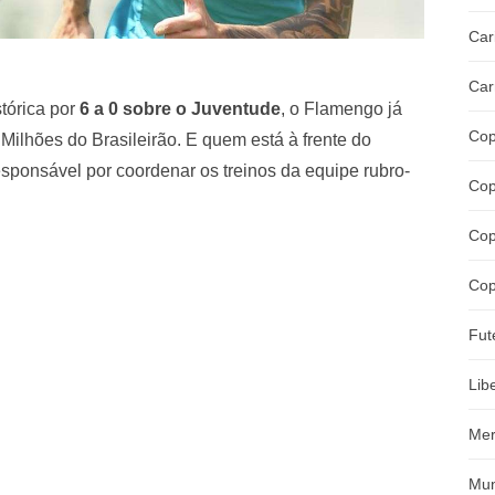
Car
Car
tórica por
6 a 0 sobre o Juventude
, o Flamengo já
Cop
 Milhões do Brasileirão. E quem está à frente do
responsável por coordenar os treinos da equipe rubro-
Cop
Cop
Cop
Fut
Lib
Mer
Mun