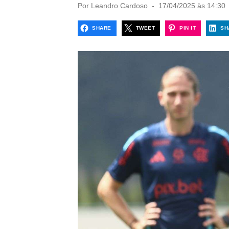
P
Por
Leandro Cardoso
17/04/2025 às 14:30
o
s
SHARE
TWEET
PIN IT
SH
t
e
d
o
n