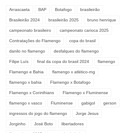
Arrascaeta
BAP
Botafogo
brasileirão
Brasileirão 2024
brasileirão 2025
bruno henrique
campeonato brasileiro
campeonato carioca 2025
Contratações do Flamengo
copa do brasil
danilo no flamengo
desfalques do flamengo
Filipe Luís
final da copa do brasil 2024
flamengo
Flamengo e Bahia
flamengo x atlético-mg
flamengo x bahia
Flamengo x Botafogo
Flamengo x Corinthians
Flamengo x Fluminense
flamengo x vasco
Fluminense
gabigol
gerson
ingressos do jogo do flamengo
Jorge Jesus
Jorginho
José Boto
libertadores