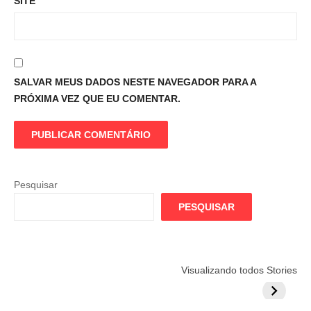
SITE
SALVAR MEUS DADOS NESTE NAVEGADOR PARA A
PRÓXIMA VEZ QUE EU COMENTAR.
Pesquisar
PESQUISAR
Flamengo
Globo quer
Lesão tir
Visualizando todos Stories
prepara cartada
rivalizar com
Wesley d
milionária por
CazéTV em
do Mund