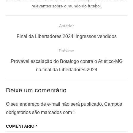
relevantes sobre o mundo do futebol.
N
Anterior
a
P
Final da Libertadores 2024: ingressos vendidos
v
o
e
Próximo
s
g
P
t
Provável escalação do Botafogo contra o Atlético-MG
a
r
a
na final da Libertadores 2024
ç
ó
n
x
t
ã
Deixe um comentário
i
e
o
m
r
O seu endereço de e-mail não será publicado.
Campos
d
o
i
obrigatórios são marcados com
*
e
p
o
P
COMENTÁRIO
*
o
r
o