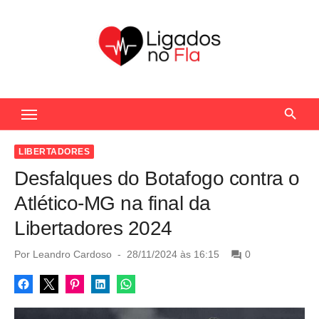
S
k
i
p
t
Seu Portal de Notícias do Flamengo
o
c
o
LIBERTADORES
n
Desfalques do Botafogo contra o
t
Atlético-MG na final da
e
Libertadores 2024
n
t
P
Por
Leandro Cardoso
28/11/2024 às 16:15
0
o
s
t
e
d