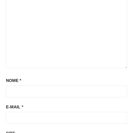
s
:
s
t
t
:
NOME
*
E-MAIL
*