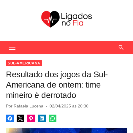
S
k
i
p
t
Seu Portal de Notícias do Flamengo
o
c
o
SUL-AMERICANA
n
Resultado dos jogos da Sul-
t
Americana de ontem: time
e
mineiro é derrotado
n
t
P
Por
Rafaela Lucena
02/04/2025 às 20:30
o
s
t
e
d