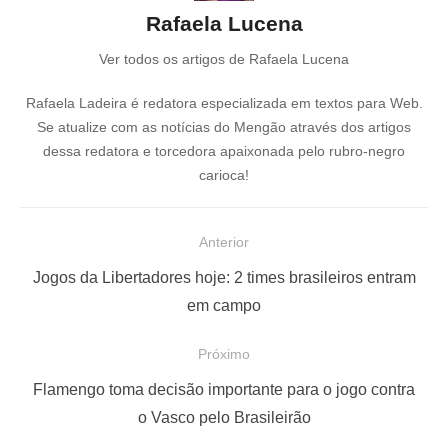
Rafaela Lucena
Ver todos os artigos de Rafaela Lucena
Rafaela Ladeira é redatora especializada em textos para Web.
Se atualize com as notícias do Mengão através dos artigos
dessa redatora e torcedora apaixonada pelo rubro-negro
carioca!
N
Anterior
a
P
Jogos da Libertadores hoje: 2 times brasileiros entram
v
o
em campo
e
s
Próximo
g
t
a
a
P
Flamengo toma decisão importante para o jogo contra
ç
n
r
o Vasco pelo Brasileirão
t
ó