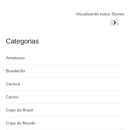
Flamengo
Globo quer
Lesão tir
Visualizando todos Stories
prepara cartada
rivalizar com
Wesley d
milionária por
CazéTV em
do Mund
craque
Flamengo x
argentino
River
Categorias
Amistosos
Brasileirão
Carioca
Carros
Copa do Brasil
Copa do Mundo