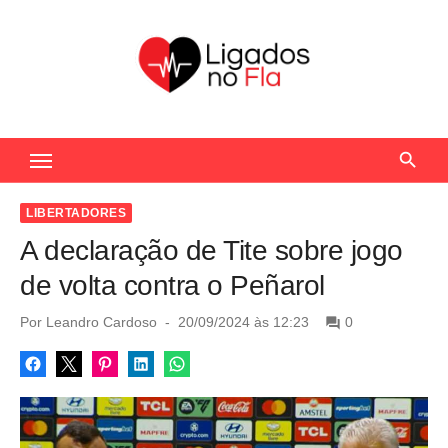
S
k
i
p
t
Seu Portal de Notícias do Flamengo
o
c
o
LIBERTADORES
n
A declaração de Tite sobre jogo
t
de volta contra o Peñarol
e
n
P
Por
Leandro Cardoso
20/09/2024 às 12:23
0
o
t
s
t
e
d
o
n