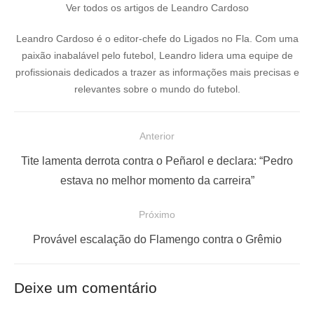
Ver todos os artigos de Leandro Cardoso
Leandro Cardoso é o editor-chefe do Ligados no Fla. Com uma
paixão inabalável pelo futebol, Leandro lidera uma equipe de
profissionais dedicados a trazer as informações mais precisas e
relevantes sobre o mundo do futebol.
N
Anterior
a
P
Tite lamenta derrota contra o Peñarol e declara: “Pedro
v
o
estava no melhor momento da carreira”
e
s
Próximo
g
t
a
a
P
Provável escalação do Flamengo contra o Grêmio
ç
n
r
t
ó
ã
Deixe um comentário
e
x
o