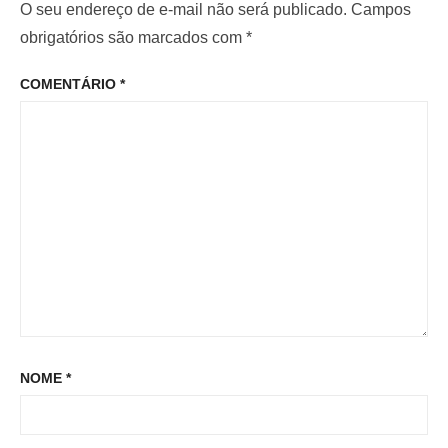
r
i
O seu endereço de e-mail não será publicado.
Campos
d
i
m
obrigatórios são marcados com
*
e
o
o
P
COMENTÁRIO
*
r
p
o
:
o
s
s
t
t
:
NOME
*