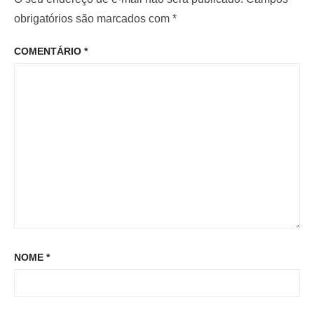
e
o
o
obrigatórios são marcados com
*
P
r
p
o
COMENTÁRIO
*
:
o
s
s
t
t
:
NOME
*