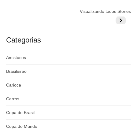
Flamengo
Globo quer
Lesão tir
Visualizando todos Stories
prepara cartada
rivalizar com
Wesley d
milionária por
CazéTV em
do Mund
craque
Flamengo x
argentino
River
Categorias
Amistosos
Brasileirão
Carioca
Carros
Copa do Brasil
Copa do Mundo