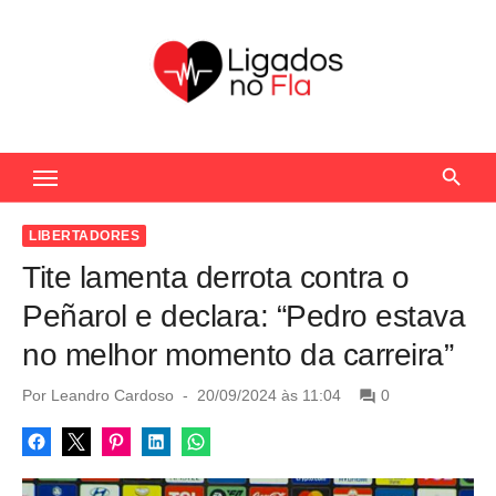
S
k
i
p
t
Seu Portal de Notícias do Flamengo
o
c
o
LIBERTADORES
n
Tite lamenta derrota contra o
t
Peñarol e declara: “Pedro estava
e
no melhor momento da carreira”
n
t
P
Por
Leandro Cardoso
20/09/2024 às 11:04
0
o
s
t
e
d