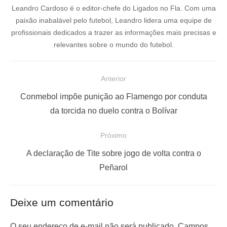
Leandro Cardoso é o editor-chefe do Ligados no Fla. Com uma
paixão inabalável pelo futebol, Leandro lidera uma equipe de
profissionais dedicados a trazer as informações mais precisas e
relevantes sobre o mundo do futebol.
N
Anterior
a
P
Conmebol impõe punição ao Flamengo por conduta
v
o
da torcida no duelo contra o Bolívar
e
s
Próximo
g
t
a
a
P
A declaração de Tite sobre jogo de volta contra o
ç
n
r
Peñarol
t
ó
ã
e
x
o
Deixe um comentário
r
i
d
i
m
O seu endereço de e-mail não será publicado.
Campos