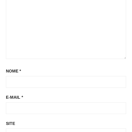
t
t
:
NOME
*
E-MAIL
*
SITE