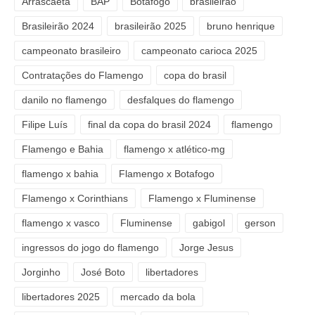
Arrascaeta
BAP
Botafogo
brasileirão
Brasileirão 2024
brasileirão 2025
bruno henrique
campeonato brasileiro
campeonato carioca 2025
Contratações do Flamengo
copa do brasil
danilo no flamengo
desfalques do flamengo
Filipe Luís
final da copa do brasil 2024
flamengo
Flamengo e Bahia
flamengo x atlético-mg
flamengo x bahia
Flamengo x Botafogo
Flamengo x Corinthians
Flamengo x Fluminense
flamengo x vasco
Fluminense
gabigol
gerson
ingressos do jogo do flamengo
Jorge Jesus
Jorginho
José Boto
libertadores
libertadores 2025
mercado da bola