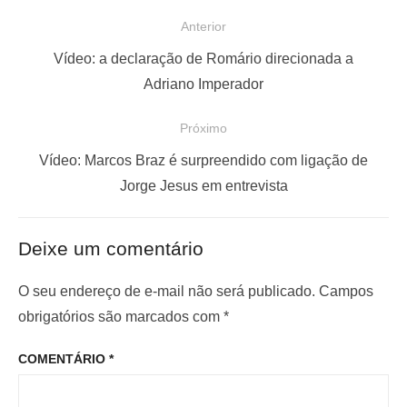
N
Anterior
a
P
Vídeo: a declaração de Romário direcionada a
v
o
Adriano Imperador
e
s
Próximo
g
t
a
a
P
Vídeo: Marcos Braz é surpreendido com ligação de
ç
n
r
Jorge Jesus em entrevista
t
ó
ã
e
x
o
Deixe um comentário
r
i
d
i
m
O seu endereço de e-mail não será publicado.
Campos
e
o
o
obrigatórios são marcados com
*
P
r
p
o
COMENTÁRIO
*
:
o
s
s