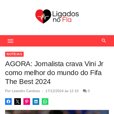
S
k
i
p
t
Seu Portal de Notícias do Flamengo
o
c
o
NOTÍCIAS
n
AGORA: Jornalista crava Vini Jr
t
como melhor do mundo do Fifa
e
The Best 2024
n
t
P
Por
Leandro Cardoso
17/12/2024 às 12:10
0
o
s
t
e
d