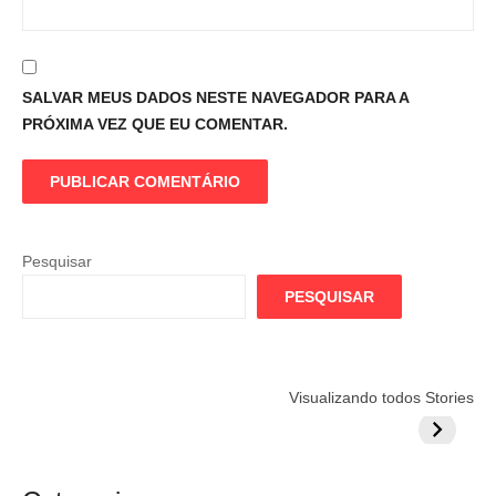
SALVAR MEUS DADOS NESTE NAVEGADOR PARA A
PRÓXIMA VEZ QUE EU COMENTAR.
Pesquisar
PESQUISAR
Flamengo
Globo quer
Lesão tir
Visualizando todos Stories
prepara cartada
rivalizar com
Wesley d
milionária por
CazéTV em
do Mund
craque
Flamengo x
argentino
River