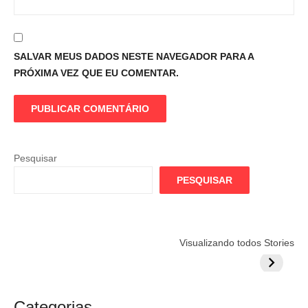
SALVAR MEUS DADOS NESTE NAVEGADOR PARA A
PRÓXIMA VEZ QUE EU COMENTAR.
Pesquisar
PESQUISAR
Flamengo
Globo quer
Lesão tir
Visualizando todos Stories
prepara cartada
rivalizar com
Wesley d
milionária por
CazéTV em
do Mund
craque
Flamengo x
argentino
River
Categorias