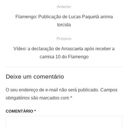
N
Anterior
a
P
Flamengo: Publicação de Lucas Paquetá anima
v
o
torcida
e
s
Próximo
g
t
a
a
P
Vídeo: a declaração de Arrascaeta após receber a
ç
n
r
camisa 10 do Flamengo
t
ó
ã
e
x
o
Deixe um comentário
r
i
d
i
m
O seu endereço de e-mail não será publicado.
Campos
e
o
o
obrigatórios são marcados com
*
P
r
p
o
COMENTÁRIO
*
:
o
s
s
t