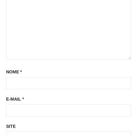
t
:
NOME
*
E-MAIL
*
SITE