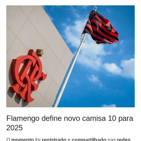
Flamengo define novo camisa 10 para
2025
O
momento
foi
registrado
e
compartilhado
nas
redes