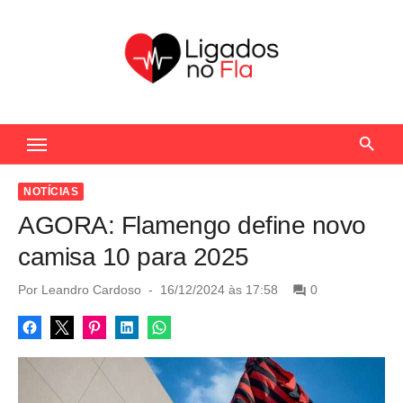
S
k
i
p
t
Seu Portal de Notícias do Flamengo
o
c
o
NOTÍCIAS
n
AGORA: Flamengo define novo
t
camisa 10 para 2025
e
n
P
Por
Leandro Cardoso
16/12/2024 às 17:58
0
o
t
s
t
e
d
o
n