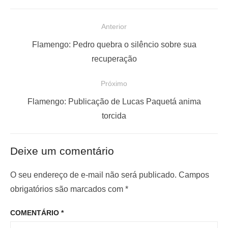
N
Anterior
a
P
Flamengo: Pedro quebra o silêncio sobre sua
v
o
recuperação
e
s
Próximo
g
t
a
a
P
Flamengo: Publicação de Lucas Paquetá anima
ç
n
r
torcida
t
ó
ã
e
x
o
Deixe um comentário
r
i
d
i
m
O seu endereço de e-mail não será publicado.
Campos
e
o
o
obrigatórios são marcados com
*
P
r
p
o
COMENTÁRIO
*
:
o
s