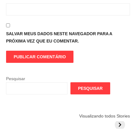
SALVAR MEUS DADOS NESTE NAVEGADOR PARA A
PRÓXIMA VEZ QUE EU COMENTAR.
Pesquisar
PESQUISAR
Flamengo
Globo quer
Lesão tir
Visualizando todos Stories
prepara cartada
rivalizar com
Wesley d
milionária por
CazéTV em
do Mund
craque
Flamengo x