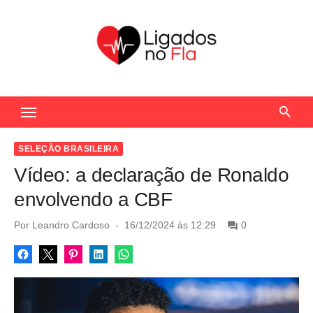
S
k
i
p
t
Seu Portal de Notícias do Flamengo
o
c
o
SELEÇÃO BRASILEIRA
n
Vídeo: a declaração de Ronaldo
t
envolvendo a CBF
e
n
P
Por
Leandro Cardoso
16/12/2024 às 12:29
0
o
t
s
t
e
d
o
n