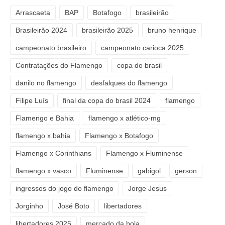
Arrascaeta
BAP
Botafogo
brasileirão
Brasileirão 2024
brasileirão 2025
bruno henrique
campeonato brasileiro
campeonato carioca 2025
Contratações do Flamengo
copa do brasil
danilo no flamengo
desfalques do flamengo
Filipe Luís
final da copa do brasil 2024
flamengo
Flamengo e Bahia
flamengo x atlético-mg
flamengo x bahia
Flamengo x Botafogo
Flamengo x Corinthians
Flamengo x Fluminense
flamengo x vasco
Fluminense
gabigol
gerson
ingressos do jogo do flamengo
Jorge Jesus
Jorginho
José Boto
libertadores
libertadores 2025
mercado da bola