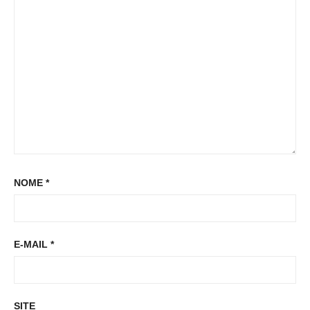
s
t
t
:
NOME
*
E-MAIL
*
SITE