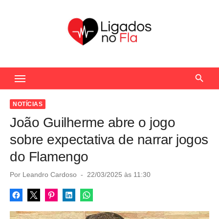
S
k
i
p
t
Seu Portal de Notícias do Flamengo
o
c
o
NOTÍCIAS
n
João Guilherme abre o jogo
t
sobre expectativa de narrar jogos
e
do Flamengo
n
t
P
Por
Leandro Cardoso
22/03/2025 às 11:30
o
s
t
e
d