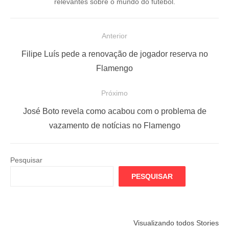
relevantes sobre o mundo do futebol.
N
Anterior
a
P
Filipe Luís pede a renovação de jogador reserva no
v
o
Flamengo
e
s
Próximo
g
t
a
a
P
José Boto revela como acabou com o problema de
ç
n
r
vazamento de notícias no Flamengo
t
ó
ã
e
x
o
Pesquisar
r
i
d
PESQUISAR
i
m
e
o
o
P
r
p
o
Flamengo
Globo quer
Lesão tir
Visualizando todos Stories
:
o