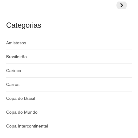
prepara cartada
rivalizar com
Wesley d
s
s
milionária por
CazéTV em
do Mund
t
craque
Flamengo x
t
argentino
River
Categorias
:
Amistosos
Brasileirão
Carioca
Carros
Copa do Brasil
Copa do Mundo
Copa Intercontinental