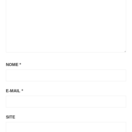
t
t
:
NOME
*
E-MAIL
*
SITE