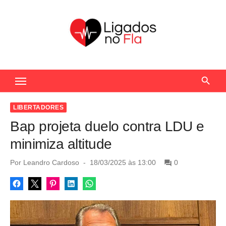
S
k
i
p
t
Seu Portal de Notícias do Flamengo
o
c
o
LIBERTADORES
n
Bap projeta duelo contra LDU e
t
minimiza altitude
e
n
P
Por
Leandro Cardoso
18/03/2025 às 13:00
0
o
t
s
t
e
d
o
n