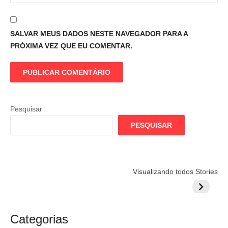
SALVAR MEUS DADOS NESTE NAVEGADOR PARA A
PRÓXIMA VEZ QUE EU COMENTAR.
Pesquisar
PESQUISAR
Flamengo
Globo quer
Lesão tir
Visualizando todos Stories
prepara cartada
rivalizar com
Wesley d
milionária por
CazéTV em
do Mund
craque
Flamengo x
argentino
River
Categorias