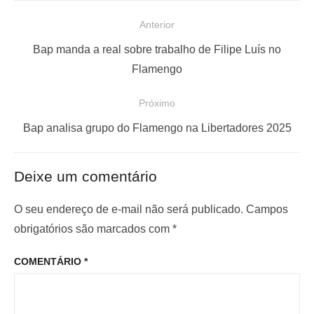
N
Anterior
a
P
Bap manda a real sobre trabalho de Filipe Luís no
v
o
Flamengo
e
s
Próximo
g
t
a
a
P
Bap analisa grupo do Flamengo na Libertadores 2025
ç
n
r
t
ó
ã
Deixe um comentário
e
x
o
r
i
O seu endereço de e-mail não será publicado.
Campos
d
i
m
obrigatórios são marcados com
*
e
o
o
P
COMENTÁRIO
*
r
p
o
:
o
s
s