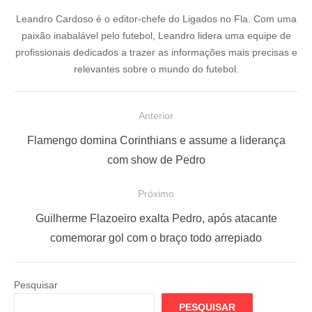
Leandro Cardoso é o editor-chefe do Ligados no Fla. Com uma
paixão inabalável pelo futebol, Leandro lidera uma equipe de
profissionais dedicados a trazer as informações mais precisas e
relevantes sobre o mundo do futebol.
N
Anterior
a
P
Flamengo domina Corinthians e assume a liderança
v
o
com show de Pedro
e
s
Próximo
g
t
a
a
P
Guilherme Flazoeiro exalta Pedro, após atacante
ç
n
r
comemorar gol com o braço todo arrepiado
t
ó
ã
e
x
o
Pesquisar
r
i
d
PESQUISAR