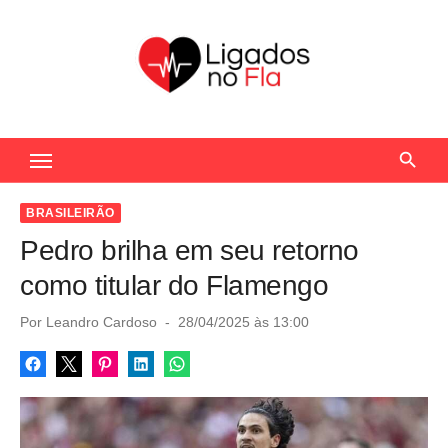
S
k
i
p
t
Seu Portal de Notícias do Flamengo
o
c
o
BRASILEIRÃO
n
Pedro brilha em seu retorno
t
como titular do Flamengo
e
n
P
Por
Leandro Cardoso
28/04/2025 às 13:00
o
t
s
t
e
d
o
n