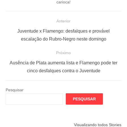
carioca!
N
Anterior
a
P
Juventude x Flamengo: desfalques e provável
v
o
escalação do Rubro-Negro neste domingo
e
s
Próximo
g
t
a
a
P
Ausência de Plata aumenta lista e Flamengo pode ter
ç
n
r
cinco desfalques contra o Juventude
t
ó
ã
e
x
o
Pesquisar
r
i
d
PESQUISAR
i
m
e
o
o
P
r
p
o
Flamengo
Globo quer
Lesão tir
Visualizando todos Stories
:
o