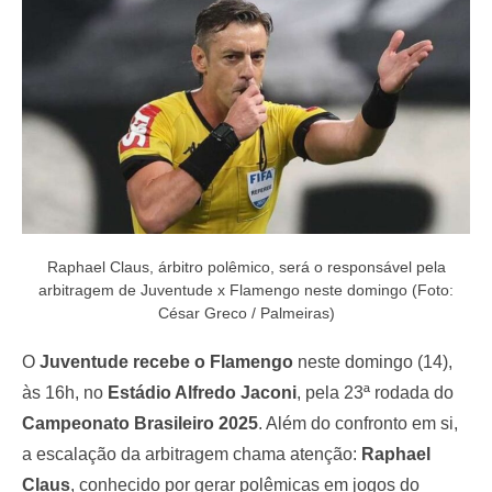
o
n
Raphael Claus, árbitro polêmico, será o responsável pela
arbitragem de Juventude x Flamengo neste domingo (Foto:
César Greco / Palmeiras)
O
Juventude recebe o Flamengo
neste domingo (14),
às 16h, no
Estádio Alfredo Jaconi
, pela 23ª rodada do
Campeonato Brasileiro 2025
. Além do confronto em si,
a escalação da arbitragem chama atenção:
Raphael
Claus
, conhecido por gerar polêmicas em jogos do