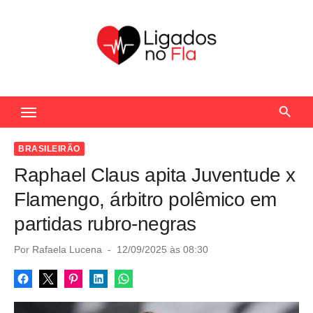
S
k
i
p
t
Seu Portal de Notícias do Flamengo
o
c
o
BRASILEIRÃO
n
Raphael Claus apita Juventude x
t
Flamengo, árbitro polêmico em
e
partidas rubro-negras
n
t
P
Por
Rafaela Lucena
12/09/2025 às 08:30
o
s
t
e
d