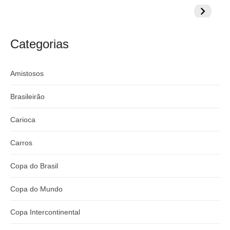
prepara cartada
rivalizar com
Wesley d
s
s
milionária por
CazéTV em
do Mund
t
craque
Flamengo x
t
argentino
River
Categorias
:
Amistosos
Brasileirão
Carioca
Carros
Copa do Brasil
Copa do Mundo
Copa Intercontinental