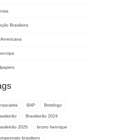
ícias
eção Brasileira
-Americana
ercopa
lpapers
ags
rrascaeta
BAP
Botafogo
asileirão
Brasileirão 2024
asileirão 2025
bruno henrique
ampeonato brasileiro