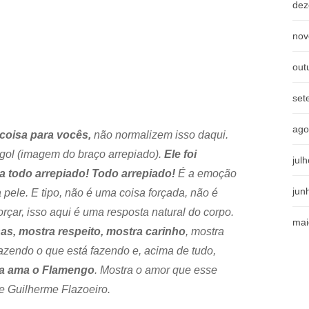
dez
nov
out
set
ago
 coisa para vocês,
não normalizem isso daqui.
 gol (imagem do braço arrepiado).
Ele foi
jul
 todo arrepiado! Todo arrepiado!
É a emoção
jun
a pele. E tipo, não é uma coisa forçada, não é
rçar, isso aqui é uma resposta natural do corpo.
mai
as, mostra respeito, mostra carinho
, mostra
 fazendo o que está fazendo e, acima de tudo,
da ama o Flamengo
. Mostra o amor que esse
e Guilherme Flazoeiro.