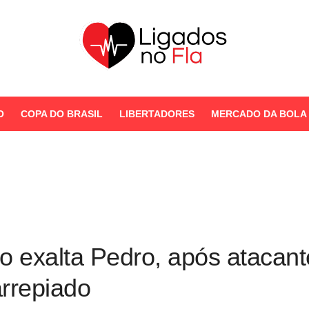
Seu Portal de Notícias do
Flamengo
O
COPA DO BRASIL
LIBERTADORES
MERCADO DA BOLA
STORIES
o exalta Pedro, após atacan
rrepiado