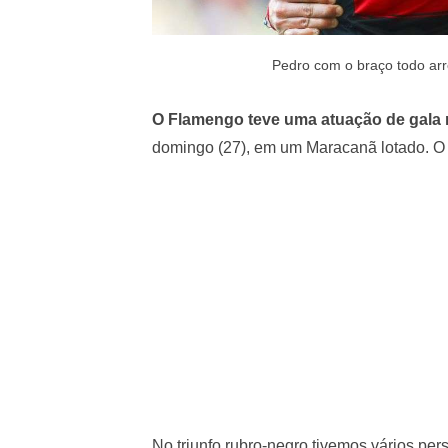
Pedro com o braço todo ar
O Flamengo teve uma atuação de gala n
domingo (27), em um Maracanã lotado. O 
No triunfo rubro-negro tivemos vários pe