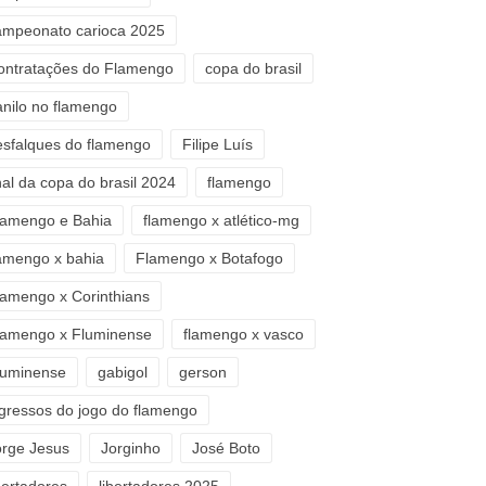
ampeonato carioca 2025
ontratações do Flamengo
copa do brasil
anilo no flamengo
esfalques do flamengo
Filipe Luís
nal da copa do brasil 2024
flamengo
lamengo e Bahia
flamengo x atlético-mg
lamengo x bahia
Flamengo x Botafogo
lamengo x Corinthians
lamengo x Fluminense
flamengo x vasco
luminense
gabigol
gerson
ngressos do jogo do flamengo
orge Jesus
Jorginho
José Boto