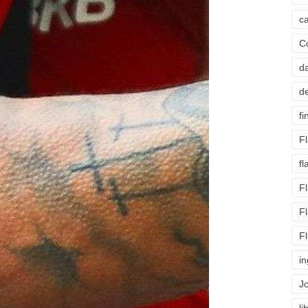
c
C
d
d
fi
F
f
F
F
F
i
J