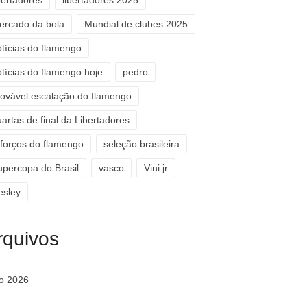
bertadores
libertadores 2025
ercado da bola
Mundial de clubes 2025
otícias do flamengo
otícias do flamengo hoje
pedro
rovável escalação do flamengo
artas de final da Libertadores
eforços do flamengo
seleção brasileira
upercopa do Brasil
vasco
Vini jr
esley
rquivos
ho 2026