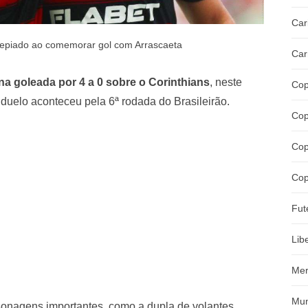
Car
repiado ao comemorar gol com Arrascaeta
Car
a goleada por 4 a 0 sobre o Corinthians
, neste
Cop
duelo aconteceu pela 6ª rodada do Brasileirão.
Cop
Cop
Cop
Fut
Lib
Mer
Mun
rsonagens importantes, como a dupla de volantes