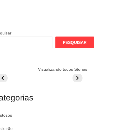
quisar
PESQUISAR
lamengo
Globo quer
Lesão tira
Visualizando todos Stories
repara cartada
rivalizar com
Wesley da Co
ilionária por
CazéTV em
do Mundo
raque
Flamengo x
rgentino
River
ategorias
stosos
sileirão