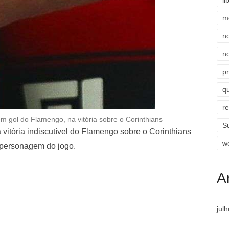
li
m
n
n
p
qu
r
m gol do Flamengo, na vitória sobre o Corinthians
S
vitória indiscutível do Flamengo sobre o Corinthians
w
l personagem do jogo.
A
jul