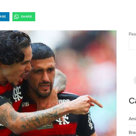
ARE
SHARE
Pes
F
p
m
c
a
C
Ami
Bra