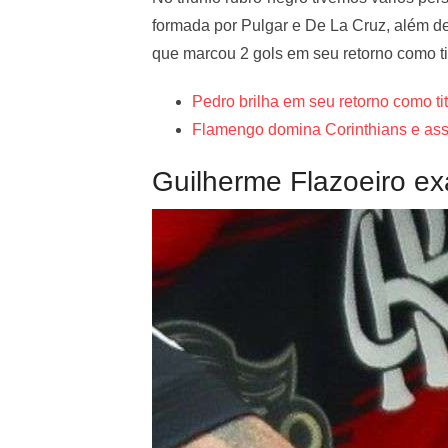
formada por Pulgar e De La Cruz, além d
que marcou 2 gols em seu retorno como tit
Pedro brilha em seu retorno como t
Flamengo domina Corinthians e as
Guilherme Flazoeiro ex