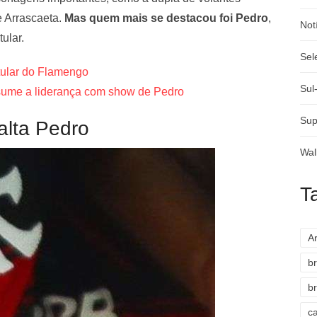
e Arrascaeta.
Mas quem mais se destacou foi Pedro
,
Not
ular.
Sel
itular do Flamengo
Sul
sume a liderança com show de Pedro
Sup
alta Pedro
Wal
T
A
br
br
c