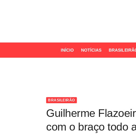
S
k
i
p
t
o
INÍCIO
NOTÍCIAS
BRASILEIRÃ
c
o
n
t
e
n
BRASILEIRÃO
t
Guilherme Flazoeir
com o braço todo a