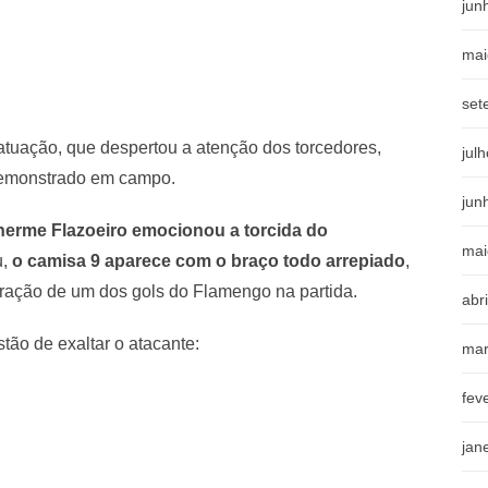
jun
mai
set
atuação, que despertou a atenção dos torcedores,
jul
demonstrado em campo.
jun
lherme Flazoeiro emocionou a torcida do
mai
u,
o camisa 9 aparece com o braço todo arrepiado
,
ração de um dos gols do Flamengo na partida.
abr
tão de exaltar o atacante:
mar
fev
jan