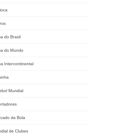
ioca
ros
a do Brasil
a do Mundo
a Intercontinental
inha
ebol Mundial
ertadores
cado da Bola
dial de Clubes