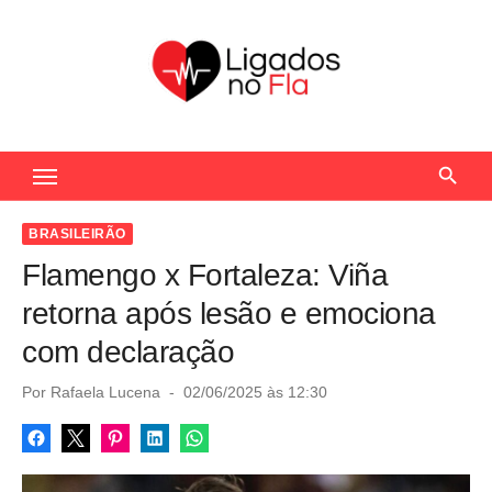
S
k
i
p
t
Seu Portal de Notícias do Flamengo
o
c
o
BRASILEIRÃO
n
Flamengo x Fortaleza: Viña
t
retorna após lesão e emociona
e
com declaração
n
t
P
Por
Rafaela Lucena
02/06/2025 às 12:30
o
s
t
e
d