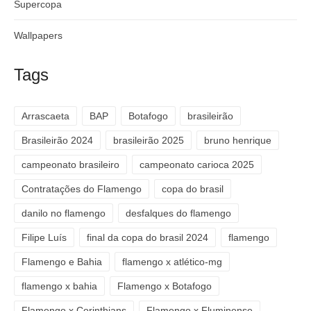
Supercopa
Wallpapers
Tags
Arrascaeta
BAP
Botafogo
brasileirão
Brasileirão 2024
brasileirão 2025
bruno henrique
campeonato brasileiro
campeonato carioca 2025
Contratações do Flamengo
copa do brasil
danilo no flamengo
desfalques do flamengo
Filipe Luís
final da copa do brasil 2024
flamengo
Flamengo e Bahia
flamengo x atlético-mg
flamengo x bahia
Flamengo x Botafogo
Flamengo x Corinthians
Flamengo x Fluminense