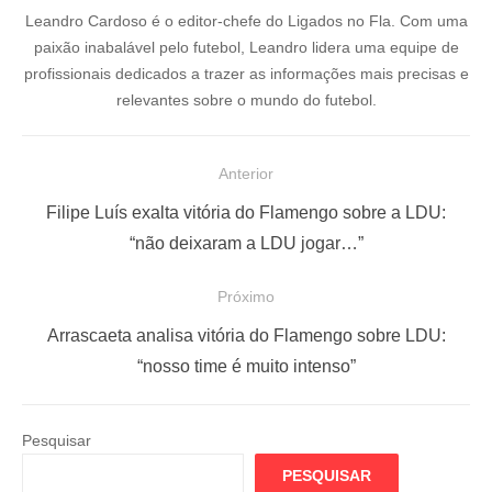
Leandro Cardoso é o editor-chefe do Ligados no Fla. Com uma
paixão inabalável pelo futebol, Leandro lidera uma equipe de
profissionais dedicados a trazer as informações mais precisas e
relevantes sobre o mundo do futebol.
N
Anterior
a
P
Filipe Luís exalta vitória do Flamengo sobre a LDU:
v
o
“não deixaram a LDU jogar…”
e
s
Próximo
g
t
a
a
P
Arrascaeta analisa vitória do Flamengo sobre LDU:
ç
n
r
“nosso time é muito intenso”
t
ó
ã
e
x
o
Pesquisar
r
i
d
PESQUISAR
i
m