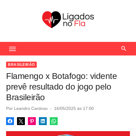
S
k
i
p
t
Seu Portal de Notícias do Flamengo
o
c
o
BRASILEIRÃO
n
Flamengo x Botafogo: vidente
t
prevê resultado do jogo pelo
e
Brasileirão
n
t
P
Por
Leandro Cardoso
16/05/2025 às 17:00
o
s
t
e
d