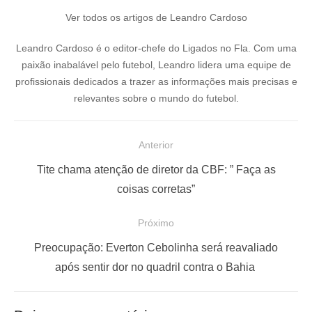
Ver todos os artigos de Leandro Cardoso
Leandro Cardoso é o editor-chefe do Ligados no Fla. Com uma
paixão inabalável pelo futebol, Leandro lidera uma equipe de
profissionais dedicados a trazer as informações mais precisas e
relevantes sobre o mundo do futebol.
N
Anterior
a
P
Tite chama atenção de diretor da CBF: ” Faça as
v
o
coisas corretas”
e
s
Próximo
g
t
a
a
P
Preocupação: Everton Cebolinha será reavaliado
ç
n
r
após sentir dor no quadril contra o Bahia
t
ó
ã
e
x
o