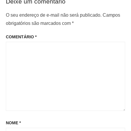
Deixe um comentário
r
i
d
i
m
O seu endereço de e-mail não será publicado.
Campos
e
o
o
obrigatórios são marcados com
*
P
r
p
o
COMENTÁRIO
*
:
o
s
s
t
t
:
NOME
*