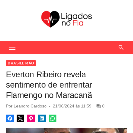
S
k
i
p
t
Seu Portal de Notícias do Flamengo
o
c
o
BRASILEIRÃO
n
Everton Ribeiro revela
t
sentimento de enfrentar
e
Flamengo no Maracanã
n
t
P
Por
Leandro Cardoso
21/06/2024 às 11:59
0
o
s
t
e
d