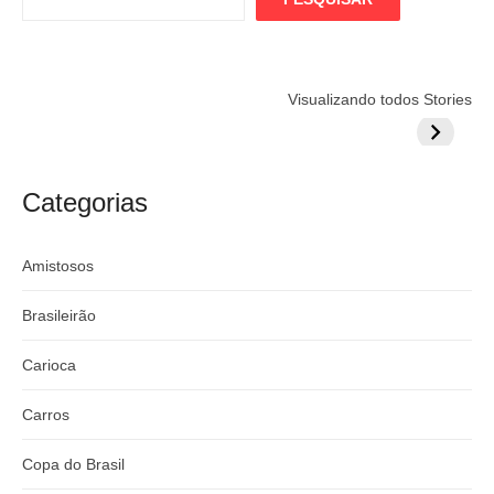
Flamengo
Globo quer
Lesão tir
Visualizando todos Stories
prepara cartada
rivalizar com
Wesley d
milionária por
CazéTV em
do Mund
craque
Flamengo x
argentino
River
Categorias
Amistosos
Brasileirão
Carioca
Carros
Copa do Brasil