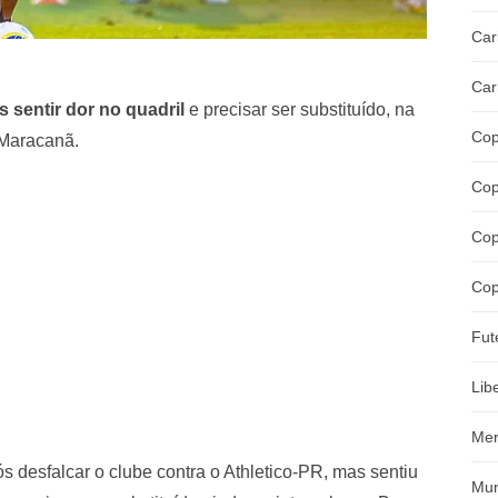
Car
Car
 sentir dor no quadril
e precisar ser substituído, na
Cop
o Maracanã.
Cop
Cop
Cop
Fut
Lib
Mer
ós desfalcar o clube contra o Athletico-PR, mas sentiu
Mun