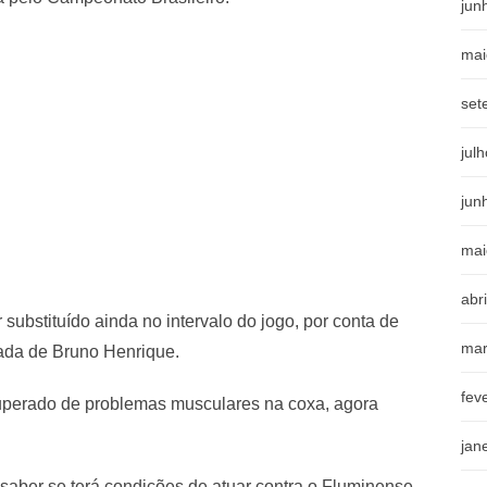
jun
mai
set
jul
jun
mai
abr
substituído ainda no intervalo do jogo, por conta de
mar
rada de Bruno Henrique.
fev
cuperado de problemas musculares na coxa, agora
jan
 saber se terá condições de atuar contra o Fluminense,