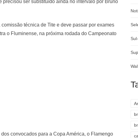
e precisou ser substituído ainda no intervalo por Bruno
Not
a comissão técnica de Tite e deve passar por exames
Sel
ntra o Fluminense, na próxima rodada do Campeonato
Sul
Sup
Wal
T
A
br
br
ta dos convocados para a Copa América, o Flamengo
c