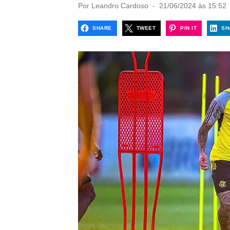
P
Por
Leandro Cardoso
21/06/2024 às 15:52
o
s
SHARE
TWEET
PIN IT
SH
t
e
d
o
n