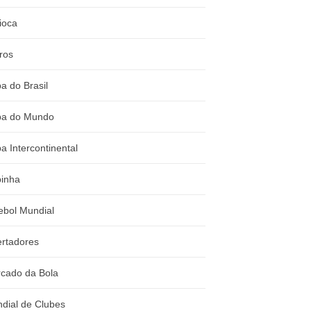
ioca
ros
a do Brasil
a do Mundo
a Intercontinental
inha
ebol Mundial
ertadores
cado da Bola
dial de Clubes