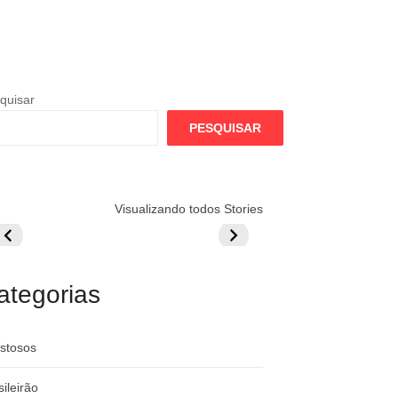
quisar
PESQUISAR
lamengo
Globo quer
Lesão tira
Visualizando todos Stories
repara cartada
rivalizar com
Wesley da Co
ilionária por
CazéTV em
do Mundo
raque
Flamengo x
rgentino
River
ategorias
stosos
sileirão