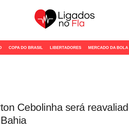
Seu Portal de Notícias do
Flamengo
O
COPA DO BRASIL
LIBERTADORES
MERCADO DA BOLA
STORIES
on Cebolinha será reavaliado
o Bahia