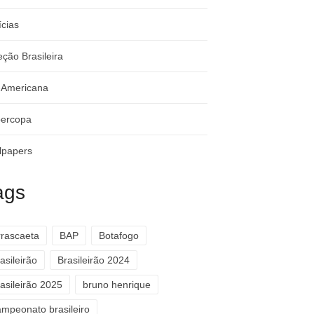
ícias
eção Brasileira
-Americana
ercopa
lpapers
ags
rrascaeta
BAP
Botafogo
asileirão
Brasileirão 2024
asileirão 2025
bruno henrique
ampeonato brasileiro