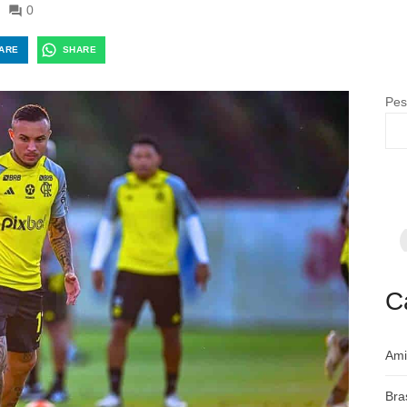
0
ARE
SHARE
Pes
F
p
m
c
a
C
Ami
Bra