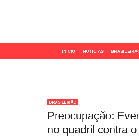
S
k
i
p
t
o
INÍCIO
NOTÍCIAS
BRASILEIRÃ
c
o
n
t
e
n
BRASILEIRÃO
t
Preocupação: Evert
no quadril contra 