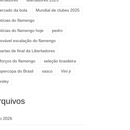
bertadores
libertadores 2025
ercado da bola
Mundial de clubes 2025
otícias do flamengo
otícias do flamengo hoje
pedro
rovável escalação do flamengo
artas de final da Libertadores
eforços do flamengo
seleção brasileira
upercopa do Brasil
vasco
Vini jr
esley
rquivos
ho 2026