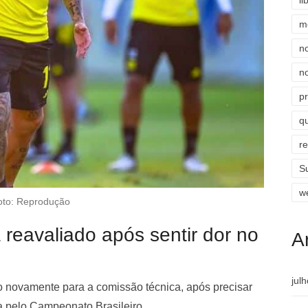
li
m
n
n
p
qu
r
S
w
oto: Reprodução
 reavaliado após sentir dor no
A
jul
 novamente para a comissão técnica, após precisar
a pelo Campeonato Brasileiro.