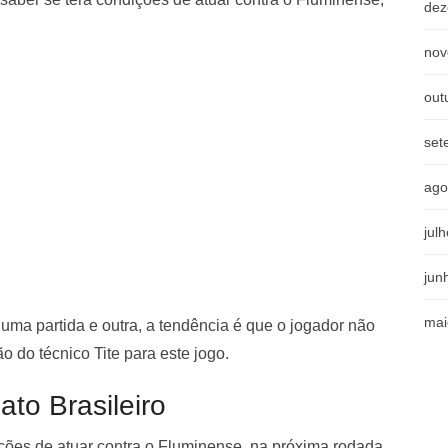
dez
nov
out
set
ago
jul
jun
mai
 uma partida e outra, a tendência é que o jogador não
o do técnico Tite para este jogo.
o Brasileiro
ões de atuar contra o Fluminense, na próxima rodada