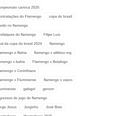
ampeonato carioca 2025
ontratações do Flamengo
copa do brasil
anilo no flamengo
esfalques do flamengo
Filipe Luís
nal da copa do brasil 2024
flamengo
lamengo e Bahia
flamengo x atlético-mg
lamengo x bahia
Flamengo x Botafogo
lamengo x Corinthians
lamengo x Fluminense
flamengo x vasco
luminense
gabigol
gerson
ngressos do jogo do flamengo
orge Jesus
Jorginho
José Boto