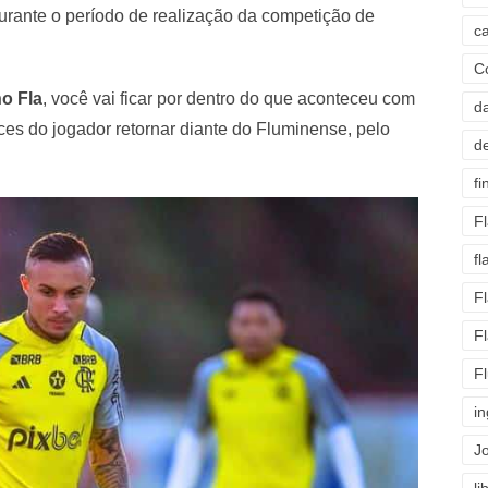
urante o período de realização da competição de
c
C
o Fla
, você vai ficar por dentro do que aconteceu com
d
es do jogador retornar diante do Fluminense, pelo
d
fi
F
f
F
F
F
i
J