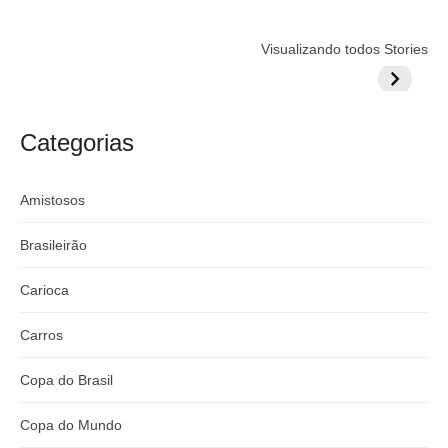
Flamengo
Globo quer
Lesão tir
Visualizando todos Stories
prepara cartada
rivalizar com
Wesley d
milionária por
CazéTV em
do Mund
craque
Flamengo x
argentino
River
Categorias
Amistosos
Brasileirão
Carioca
Carros
Copa do Brasil
Copa do Mundo