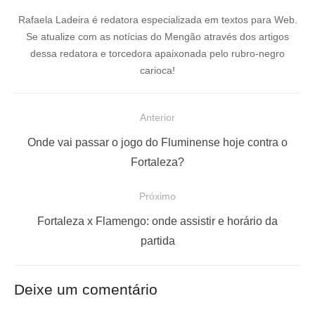
Rafaela Ladeira é redatora especializada em textos para Web.
Se atualize com as notícias do Mengão através dos artigos
dessa redatora e torcedora apaixonada pelo rubro-negro
carioca!
N
Anterior
a
P
Onde vai passar o jogo do Fluminense hoje contra o
v
o
Fortaleza?
e
s
Próximo
g
t
a
a
P
Fortaleza x Flamengo: onde assistir e horário da
ç
n
r
partida
t
ó
ã
e
x
o
Deixe um comentário
r
i
d