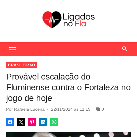
S
k
i
p
t
Seu Portal de Notícias do Flamengo
o
c
o
BRASILEIRÃO
n
Provável escalação do
t
Fluminense contra o Fortaleza no
e
jogo de hoje
n
t
P
Por
Rafaela Lucena
22/11/2024 às 11:19
0
o
s
t
e
d