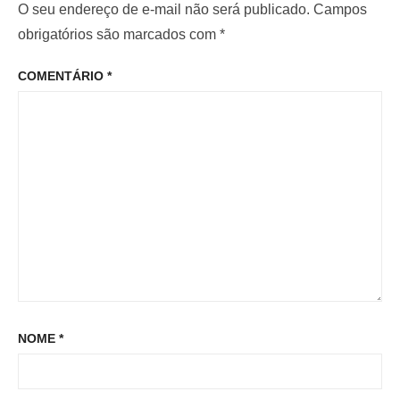
i
m
O seu endereço de e-mail não será publicado.
Campos
e
o
o
obrigatórios são marcados com
*
P
r
p
o
COMENTÁRIO
*
:
o
s
s
t
t
:
NOME
*