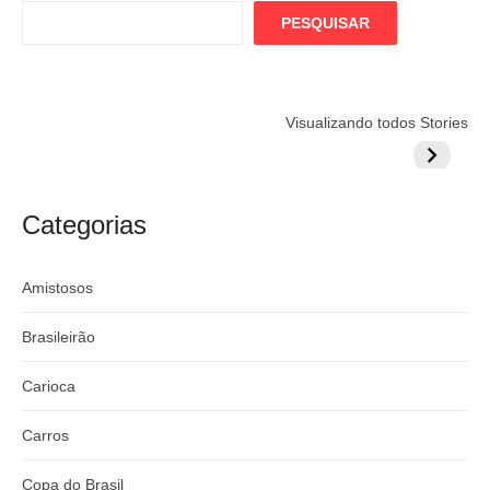
PESQUISAR
Flamengo
Globo quer
Lesão tir
Visualizando todos Stories
prepara cartada
rivalizar com
Wesley d
milionária por
CazéTV em
do Mund
craque
Flamengo x
argentino
River
Categorias
Amistosos
Brasileirão
Carioca
Carros
Copa do Brasil