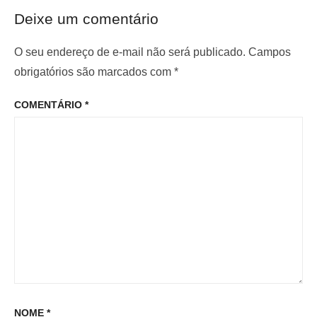
t
ó
ã
Deixe um comentário
e
x
o
r
i
O seu endereço de e-mail não será publicado.
Campos
d
i
m
obrigatórios são marcados com
*
e
o
o
P
COMENTÁRIO
*
r
p
o
:
o
s
s
t
t
:
NOME
*