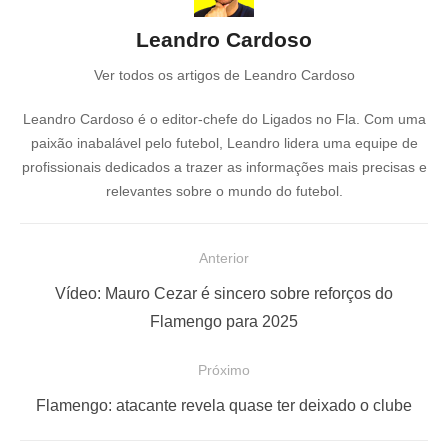
Leandro Cardoso
Ver todos os artigos de Leandro Cardoso
Leandro Cardoso é o editor-chefe do Ligados no Fla. Com uma
paixão inabalável pelo futebol, Leandro lidera uma equipe de
profissionais dedicados a trazer as informações mais precisas e
relevantes sobre o mundo do futebol.
N
Anterior
a
P
Vídeo: Mauro Cezar é sincero sobre reforços do
v
o
Flamengo para 2025
e
s
Próximo
g
t
a
a
P
Flamengo: atacante revela quase ter deixado o clube
ç
n
r