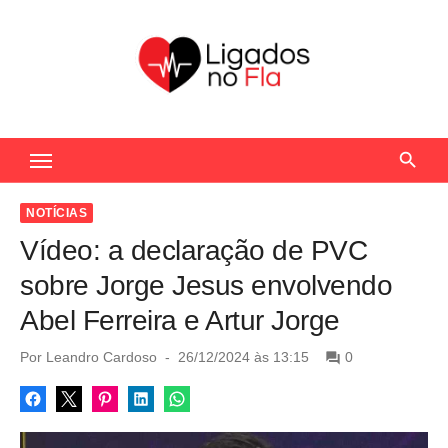
S
k
i
p
t
Seu Portal de Notícias do Flamengo
o
c
o
NOTÍCIAS
n
Vídeo: a declaração de PVC
t
sobre Jorge Jesus envolvendo
e
Abel Ferreira e Artur Jorge
n
t
P
Por
Leandro Cardoso
26/12/2024 às 13:15
0
o
s
t
e
d