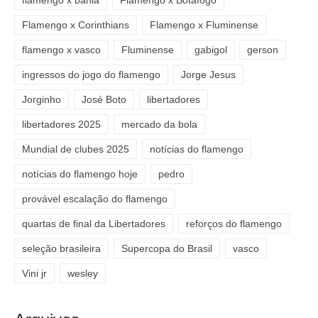
flamengo x bahia
Flamengo x Botafogo
Flamengo x Corinthians
Flamengo x Fluminense
flamengo x vasco
Fluminense
gabigol
gerson
ingressos do jogo do flamengo
Jorge Jesus
Jorginho
José Boto
libertadores
libertadores 2025
mercado da bola
Mundial de clubes 2025
notícias do flamengo
notícias do flamengo hoje
pedro
provável escalação do flamengo
quartas de final da Libertadores
reforços do flamengo
seleção brasileira
Supercopa do Brasil
vasco
Vini jr
wesley