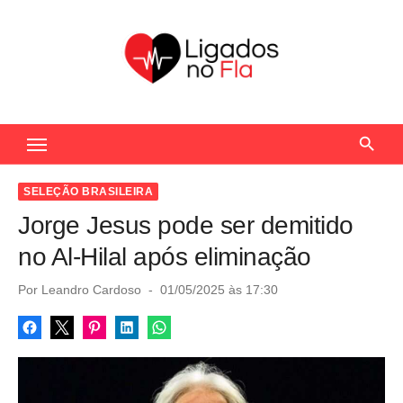
S
k
i
p
t
Seu Portal de Notícias do Flamengo
o
c
o
SELEÇÃO BRASILEIRA
n
Jorge Jesus pode ser demitido
t
no Al-Hilal após eliminação
e
n
P
Por
Leandro Cardoso
01/05/2025 às 17:30
o
t
s
t
e
d
o
n