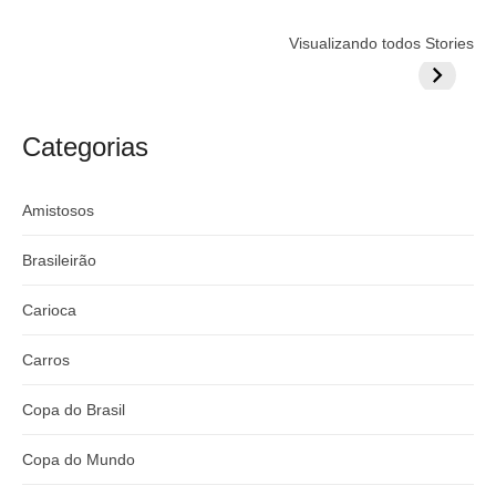
P
r
p
o
Flamengo
Globo quer
Lesão tir
Visualizando todos Stories
:
o
prepara cartada
rivalizar com
Wesley d
s
s
milionária por
CazéTV em
do Mund
t
craque
Flamengo x
t
argentino
River
Categorias
:
Amistosos
Brasileirão
Carioca
Carros
Copa do Brasil
Copa do Mundo