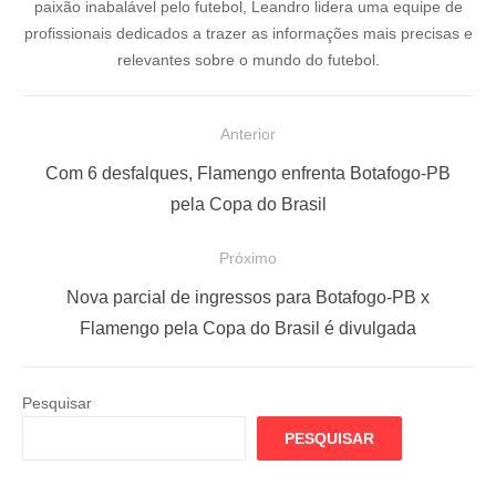
paixão inabalável pelo futebol, Leandro lidera uma equipe de
profissionais dedicados a trazer as informações mais precisas e
relevantes sobre o mundo do futebol.
N
Anterior
a
P
Com 6 desfalques, Flamengo enfrenta Botafogo-PB
v
o
pela Copa do Brasil
e
s
Próximo
g
t
a
a
P
Nova parcial de ingressos para Botafogo-PB x
ç
n
r
Flamengo pela Copa do Brasil é divulgada
t
ó
ã
e
x
o
Pesquisar
r
i
d
PESQUISAR
i
m
e
o
o