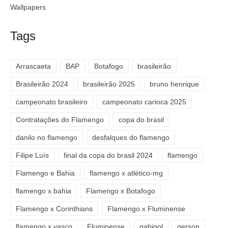
Wallpapers
Tags
Arrascaeta
BAP
Botafogo
brasileirão
Brasileirão 2024
brasileirão 2025
bruno henrique
campeonato brasileiro
campeonato carioca 2025
Contratações do Flamengo
copa do brasil
danilo no flamengo
desfalques do flamengo
Filipe Luís
final da copa do brasil 2024
flamengo
Flamengo e Bahia
flamengo x atlético-mg
flamengo x bahia
Flamengo x Botafogo
Flamengo x Corinthians
Flamengo x Fluminense
flamengo x vasco
Fluminense
gabigol
gerson