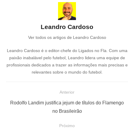
Leandro Cardoso
Ver todos os artigos de Leandro Cardoso
Leandro Cardoso é o editor-chefe do Ligados no Fla. Com uma
paixão inabalável pelo futebol, Leandro lidera uma equipe de
profissionais dedicados a trazer as informações mais precisas e
relevantes sobre o mundo do futebol.
N
Anterior
a
P
Rodolfo Landim justifica jejum de títulos do Flamengo
v
o
no Brasileirão
e
s
Próximo
g
t