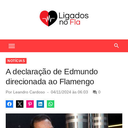
S
k
i
p
t
Seu Portal de Notícias do Flamengo
o
c
o
NOTÍCIAS
n
A declaração de Edmundo
t
direcionada ao Flamengo
e
n
P
Por
Leandro Cardoso
04/11/2024 às 06:03
0
o
t
s
t
e
d
o
n