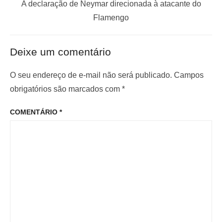
a
a
P
A declaração de Neymar direcionada à atacante do
ç
n
r
Flamengo
t
ó
ã
e
x
o
Deixe um comentário
r
i
d
i
m
O seu endereço de e-mail não será publicado.
Campos
e
o
o
obrigatórios são marcados com
*
P
r
p
o
COMENTÁRIO
*
:
o
s
s
t
t
: