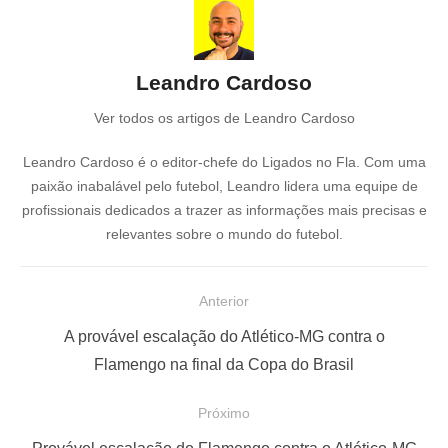
Leandro Cardoso
Ver todos os artigos de Leandro Cardoso
Leandro Cardoso é o editor-chefe do Ligados no Fla. Com uma
paixão inabalável pelo futebol, Leandro lidera uma equipe de
profissionais dedicados a trazer as informações mais precisas e
relevantes sobre o mundo do futebol.
N
Anterior
a
P
A provável escalação do Atlético-MG contra o
v
o
Flamengo na final da Copa do Brasil
e
s
Próximo
g
t
a
P