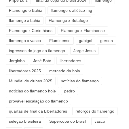
Filipe Luís
final da copa do brasil 2024
flamengo
Flamengo e Bahia
flamengo x atlético-mg
flamengo x bahia
Flamengo x Botafogo
Flamengo x Corinthians
Flamengo x Fluminense
flamengo x vasco
Fluminense
gabigol
gerson
ingressos do jogo do flamengo
Jorge Jesus
Jorginho
José Boto
libertadores
libertadores 2025
mercado da bola
Mundial de clubes 2025
notícias do flamengo
notícias do flamengo hoje
pedro
provável escalação do flamengo
quartas de final da Libertadores
reforços do flamengo
seleção brasileira
Supercopa do Brasil
vasco