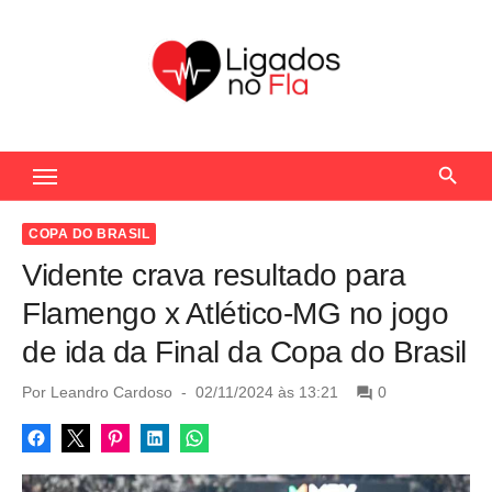
S
k
i
p
t
Seu Portal de Notícias do Flamengo
o
c
o
COPA DO BRASIL
n
Vidente crava resultado para
t
Flamengo x Atlético-MG no jogo
e
de ida da Final da Copa do Brasil
n
t
P
Por
Leandro Cardoso
02/11/2024 às 13:21
0
o
s
t
e
d