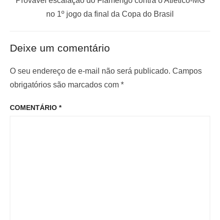
a
Provável escalação do Flamengo contra o Atlético-MG
ç
n
r
no 1º jogo da final da Copa do Brasil
t
ó
ã
e
x
o
Deixe um comentário
r
i
d
i
m
O seu endereço de e-mail não será publicado.
Campos
e
o
o
obrigatórios são marcados com
*
P
r
p
o
COMENTÁRIO
*
:
o
s
s
t
t
: