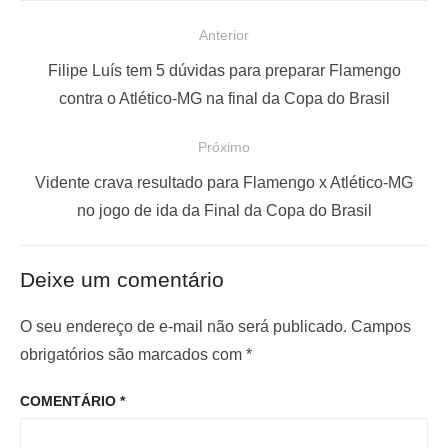
N
Anterior
a
P
Filipe Luís tem 5 dúvidas para preparar Flamengo
v
o
contra o Atlético-MG na final da Copa do Brasil
e
s
Próximo
g
t
a
a
P
Vidente crava resultado para Flamengo x Atlético-MG
ç
n
r
no jogo de ida da Final da Copa do Brasil
t
ó
ã
e
x
o
Deixe um comentário
r
i
d
i
m
O seu endereço de e-mail não será publicado.
Campos
e
o
o
obrigatórios são marcados com
*
P
r
p
o
COMENTÁRIO
*
:
o
s
s