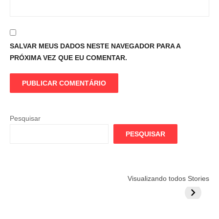
SALVAR MEUS DADOS NESTE NAVEGADOR PARA A
PRÓXIMA VEZ QUE EU COMENTAR.
Pesquisar
PESQUISAR
Flamengo
Globo quer
Lesão tir
Visualizando todos Stories
prepara cartada
rivalizar com
Wesley d
milionária por
CazéTV em
do Mund
craque
Flamengo x
argentino
River