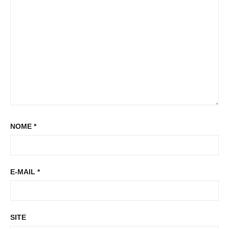
t
t
:
NOME
*
E-MAIL
*
SITE