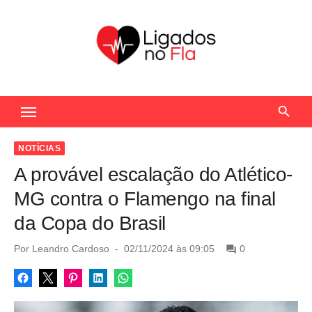
S
k
i
p
t
Seu Portal de Notícias do Flamengo
o
c
o
NOTÍCIAS
n
A provável escalação do Atlético-
t
MG contra o Flamengo na final
e
da Copa do Brasil
n
t
P
Por
Leandro Cardoso
02/11/2024 às 09:05
0
o
s
t
e
d