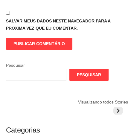
SALVAR MEUS DADOS NESTE NAVEGADOR PARA A
PRÓXIMA VEZ QUE EU COMENTAR.
Pesquisar
PESQUISAR
Flamengo
Globo quer
Lesão tir
Visualizando todos Stories
prepara cartada
rivalizar com
Wesley d
milionária por
CazéTV em
do Mund
craque
Flamengo x
argentino
River
Categorias