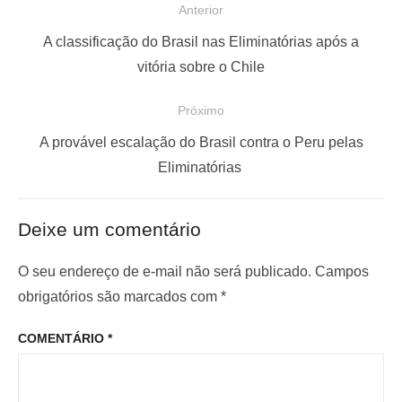
N
Anterior
a
P
A classificação do Brasil nas Eliminatórias após a
v
o
vitória sobre o Chile
e
s
Próximo
g
t
a
a
P
A provável escalação do Brasil contra o Peru pelas
ç
n
r
Eliminatórias
t
ó
ã
e
x
o
Deixe um comentário
r
i
d
i
m
O seu endereço de e-mail não será publicado.
Campos
e
o
o
obrigatórios são marcados com
*
P
r
p
o
COMENTÁRIO
*
:
o
s
s
t
t