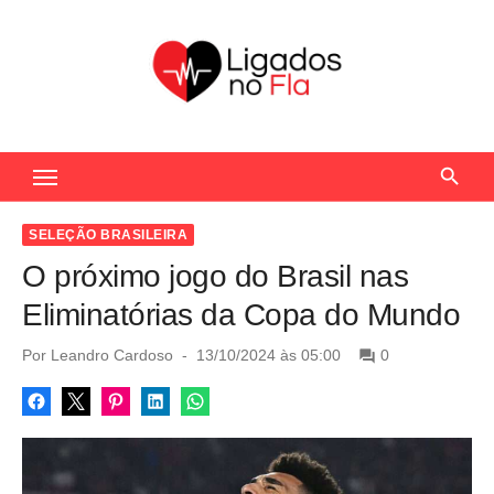
S
k
i
p
t
Seu Portal de Notícias do Flamengo
o
c
o
SELEÇÃO BRASILEIRA
n
O próximo jogo do Brasil nas
t
Eliminatórias da Copa do Mundo
e
n
P
Por
Leandro Cardoso
13/10/2024 às 05:00
0
o
t
s
t
e
d
o
n