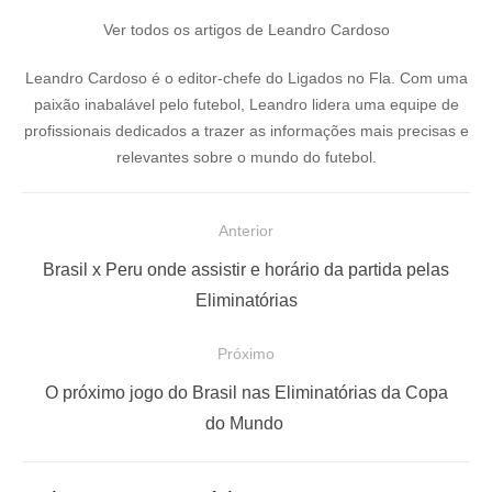
Ver todos os artigos de Leandro Cardoso
Leandro Cardoso é o editor-chefe do Ligados no Fla. Com uma
paixão inabalável pelo futebol, Leandro lidera uma equipe de
profissionais dedicados a trazer as informações mais precisas e
relevantes sobre o mundo do futebol.
N
Anterior
a
P
Brasil x Peru onde assistir e horário da partida pelas
v
o
Eliminatórias
e
s
Próximo
g
t
a
a
P
O próximo jogo do Brasil nas Eliminatórias da Copa
ç
n
r
do Mundo
t
ó
ã
e
x