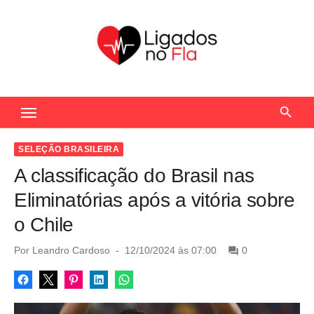
S
k
i
p
t
Seu Portal de Notícias do Flamengo
o
c
o
SELEÇÃO BRASILEIRA
n
A classificação do Brasil nas
t
Eliminatórias após a vitória sobre
e
o Chile
n
t
P
Por
Leandro Cardoso
12/10/2024 às 07:00
0
o
s
t
e
d