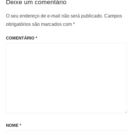
o
Deixe um comentário
r
i
d
i
m
O seu endereço de e-mail não será publicado.
Campos
e
o
o
obrigatórios são marcados com
*
P
r
p
o
COMENTÁRIO
*
:
o
s
s
t
t
:
NOME
*