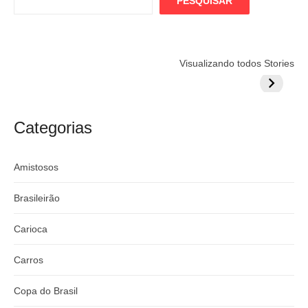
PESQUISAR
Flamengo
Globo quer
Lesão tir
Visualizando todos Stories
prepara cartada
rivalizar com
Wesley d
milionária por
CazéTV em
do Mund
craque
Flamengo x
argentino
River
Categorias
Amistosos
Brasileirão
Carioca
Carros
Copa do Brasil