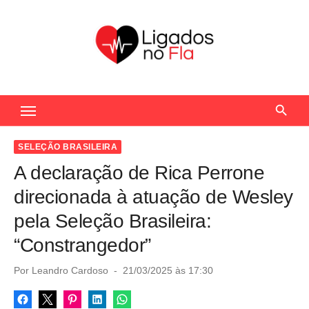
S
k
i
p
t
Seu Portal de Notícias do Flamengo
o
c
o
SELEÇÃO BRASILEIRA
n
A declaração de Rica Perrone
t
direcionada à atuação de Wesley
e
pela Seleção Brasileira:
n
“Constrangedor”
t
P
Por
Leandro Cardoso
21/03/2025 às 17:30
o
s
t