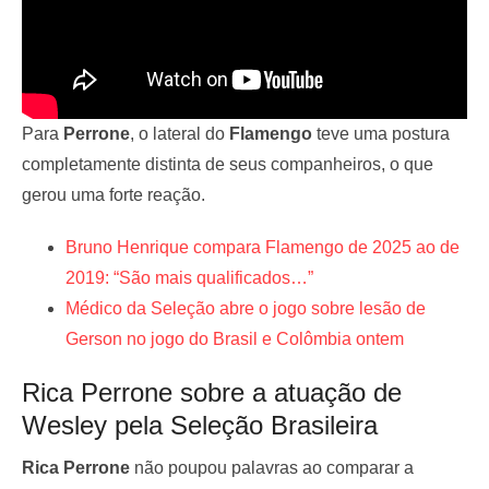
Para
Perrone
, o lateral do
Flamengo
teve uma postura
completamente distinta de seus companheiros, o que
gerou uma forte reação.
Bruno Henrique compara Flamengo de 2025 ao de
2019: “São mais qualificados…”
Médico da Seleção abre o jogo sobre lesão de
Gerson no jogo do Brasil e Colômbia ontem
Rica Perrone sobre a atuação de
Wesley pela Seleção Brasileira
Rica Perrone
não poupou palavras ao comparar a