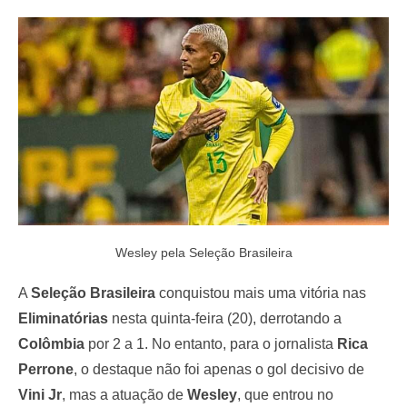
e
d
o
n
Wesley pela Seleção Brasileira
A
Seleção Brasileira
conquistou mais uma vitória nas
Eliminatórias
nesta quinta-feira (20), derrotando a
Colômbia
por 2 a 1. No entanto, para o jornalista
Rica
Perrone
, o destaque não foi apenas o gol decisivo de
Vini Jr
, mas a atuação de
Wesley
, que entrou no