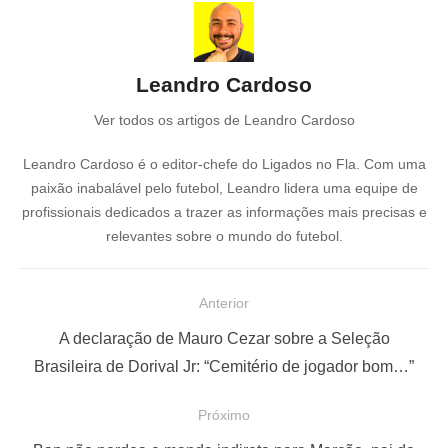
Leandro Cardoso
Ver todos os artigos de Leandro Cardoso
Leandro Cardoso é o editor-chefe do Ligados no Fla. Com uma
paixão inabalável pelo futebol, Leandro lidera uma equipe de
profissionais dedicados a trazer as informações mais precisas e
relevantes sobre o mundo do futebol.
N
Anterior
a
P
A declaração de Mauro Cezar sobre a Seleção
v
o
Brasileira de Dorival Jr: “Cemitério de jogador bom…”
e
s
Próximo
g
t